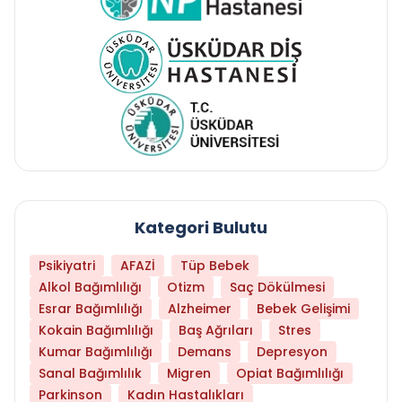
Kategori Bulutu
Psikiyatri
AFAZİ
Tüp Bebek
Alkol Bağımlılığı
Otizm
Saç Dökülmesi
Esrar Bağımlılığı
Alzheimer
Bebek Gelişimi
Kokain Bağımlılığı
Baş Ağrıları
Stres
Kumar Bağımlılığı
Demans
Depresyon
Sanal Bağımlılık
Migren
Opiat Bağımlılığı
Parkinson
Kadın Hastalıkları