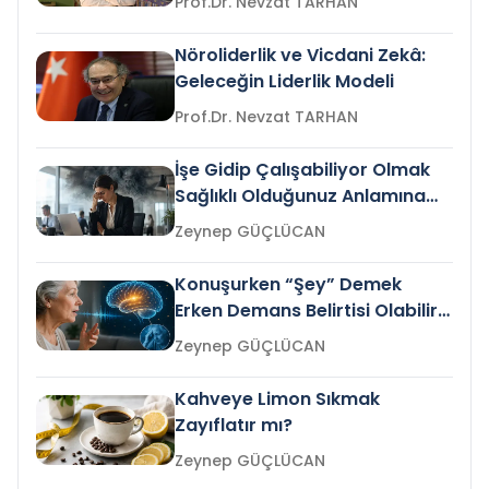
Prof.Dr. Nevzat TARHAN
Nöroliderlik ve Vicdani Zekâ:
Geleceğin Liderlik Modeli
Prof.Dr. Nevzat TARHAN
İşe Gidip Çalışabiliyor Olmak
Sağlıklı Olduğunuz Anlamına
Gelir mi?
Zeynep GÜÇLÜCAN
Konuşurken “Şey” Demek
Erken Demans Belirtisi Olabilir
mi?
Zeynep GÜÇLÜCAN
Kahveye Limon Sıkmak
Zayıflatır mı?
Zeynep GÜÇLÜCAN