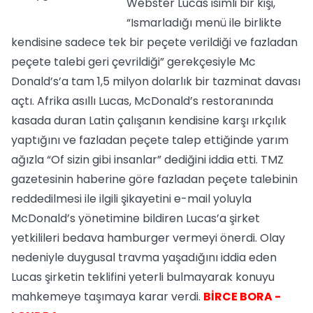
Webster Lucas isimli bir kişi,
“Ismarladığı menü ile birlikte
kendisine sadece tek bir peçete verildiği ve fazladan
peçete talebi geri çevrildiği” gerekçesiyle Mc
Donald’s’a tam 1,5 milyon dolarlık bir tazminat davası
açtı. Afrika asıllı Lucas, McDonald’s restoranında
kasada duran Latin çalışanın kendisine karşı ırkçılık
yaptığını ve fazladan peçete talep ettiğinde yarım
ağızla “Of sizin gibi insanlar” dediğini iddia etti. TMZ
gazetesinin haberine göre fazladan peçete talebinin
reddedilmesi ile ilgili şikayetini e-mail yoluyla
McDonald’s yönetimine bildiren Lucas’a şirket
yetkilileri bedava hamburger vermeyi önerdi. Olay
nedeniyle duygusal travma yaşadığını iddia eden
Lucas şirketin teklifini yeterli bulmayarak konuyu
mahkemeye taşımaya karar verdi.
BİRCE BORA -