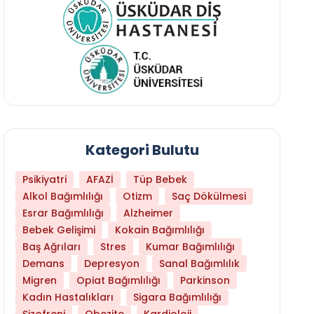
Kategori Bulutu
Psikiyatri
AFAZİ
Tüp Bebek
Alkol Bağımlılığı
Otizm
Saç Dökülmesi
Esrar Bağımlılığı
Alzheimer
Bebek Gelişimi
Kokain Bağımlılığı
Baş Ağrıları
Stres
Kumar Bağımlılığı
Daha Az Protein Tüketmek Yaşlanmayı Yava
Demans
Depresyon
Sanal Bağımlılık
Migren
Opiat Bağımlılığı
Parkinson
Kadın Hastalıkları
Sigara Bağımlılığı