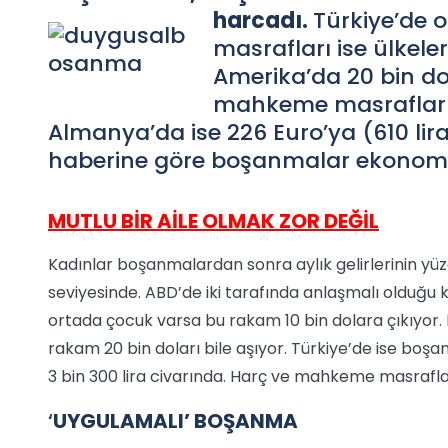
harcadı.
Türkiye’de 
masrafları ise ülkeler
Amerika’da 20 bin do
mahkeme masrafları İn
Almanya’da ise 226 Euro’ya (610 lir
haberine göre boşanmalar ekonomik
MUTLU BİR AİLE OLMAK ZOR DEĞİL
Kadınlar boşanmalardan sonra aylık gelirlerinin yüzd
seviyesinde. ABD’de iki tarafında anlaşmalı olduğu ko
ortada çocuk varsa bu rakam 10 bin dolara çıkıyor. Eğ
rakam 20 bin doları bile aşıyor. Türkiye’de ise boşan
3 bin 300 lira civarında. Harç ve mahkeme masrafları 
‘
UYGULAMALI’ BOŞANMA