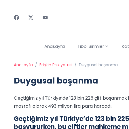
Faceebok
Twitter
Youtube
Anasayfa
Tıbbi Birimler
Kat
Anasayfa
/
Erişkin Psikiyatrisi
/
Duygusal boşanma
Duygusal boşanma
Geçtiğimiz yıl Türkiye’de 123 bin 225 çift boşanm
masrafı olarak 493 milyon lira para harcadı.
Geçtiğimiz yıl Türkiye’de 123 bin 
başvururken, bu çiftler mahkeme ma