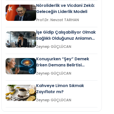
Nöroliderlik ve Vicdani Zekâ:
Geleceğin Liderlik Modeli
Prof.Dr. Nevzat TARHAN
İşe Gidip Çalışabiliyor Olmak
Sağlıklı Olduğunuz Anlamına
Gelir mi?
Zeynep GÜÇLÜCAN
Konuşurken “Şey” Demek
Erken Demans Belirtisi
Olabilir mi?
Zeynep GÜÇLÜCAN
Kahveye Limon Sıkmak
Zayıflatır mı?
Zeynep GÜÇLÜCAN