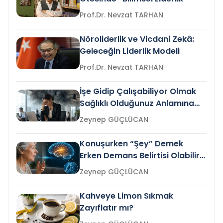
Prof.Dr. Nevzat TARHAN
Nöroliderlik ve Vicdani Zekâ:
Geleceğin Liderlik Modeli
Prof.Dr. Nevzat TARHAN
İşe Gidip Çalışabiliyor Olmak
Sağlıklı Olduğunuz Anlamına
Gelir mi?
Zeynep GÜÇLÜCAN
Konuşurken “Şey” Demek
Erken Demans Belirtisi Olabilir
mi?
Zeynep GÜÇLÜCAN
Kahveye Limon Sıkmak
Zayıflatır mı?