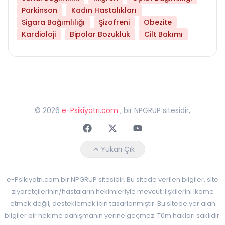
Parkinson
Kadın Hastalıkları
Sigara Bağımlılığı
Şizofreni
Obezite
Kardioloji
Bipolar Bozukluk
Cilt Bakımı
©
2026
e-Psikiyatri.com
, bir NPGRUP sitesidir,
Faceebok
Twitter
Youtube
Yukarı Çık
e-Psikiyatri.com bir NPGRUP sitesidir. Bu sitede verilen bilgiler, site
ziyaretçilerinin/hastaların hekimleriyle mevcut ilişkilerini ikame
etmek değil, desteklemek için tasarlanmıştır. Bu sitede yer alan
bilgiler bir hekime danışmanın yerine geçmez. Tüm hakları saklıdır.