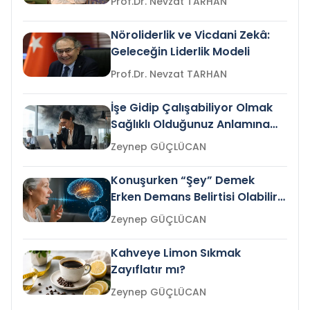
Prof.Dr. Nevzat TARHAN
Nöroliderlik ve Vicdani Zekâ:
Geleceğin Liderlik Modeli
Prof.Dr. Nevzat TARHAN
İşe Gidip Çalışabiliyor Olmak
Sağlıklı Olduğunuz Anlamına
Gelir mi?
Zeynep GÜÇLÜCAN
Konuşurken “Şey” Demek
Erken Demans Belirtisi Olabilir
mi?
Zeynep GÜÇLÜCAN
Kahveye Limon Sıkmak
Zayıflatır mı?
Zeynep GÜÇLÜCAN