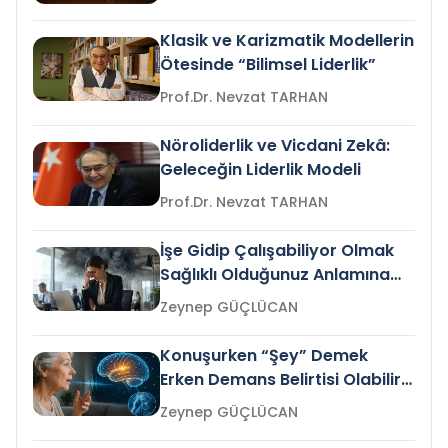
Klasik ve Karizmatik Modellerin
Ötesinde “Bilimsel Liderlik”
Prof.Dr. Nevzat TARHAN
Nöroliderlik ve Vicdani Zekâ:
Geleceğin Liderlik Modeli
Prof.Dr. Nevzat TARHAN
İşe Gidip Çalışabiliyor Olmak
Sağlıklı Olduğunuz Anlamına
Gelir mi?
Zeynep GÜÇLÜCAN
Konuşurken “Şey” Demek
Erken Demans Belirtisi Olabilir
mi?
Zeynep GÜÇLÜCAN