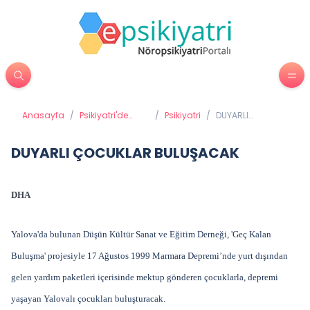
Anasayfa
/
Psikiyatri'de
/
Psikiyatri
/
DUYARLI
Tedavi
ÇOCUKLAR
Yöntemleri
BULUŞACAK
DUYARLI ÇOCUKLAR BULUŞACAK
DHA
Yalova'da bulunan Düşün Kültür Sanat ve Eğitim Derneği, 'Geç Kalan
Buluşma' projesiyle 17 Ağustos 1999 Marmara Depremi’nde yurt dışından
gelen yardım paketleri içerisinde mektup gönderen çocuklarla, depremi
yaşayan Yalovalı çocukları buluşturacak.