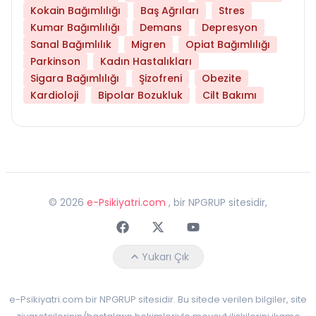
Kokain Bağımlılığı
Baş Ağrıları
Stres
Kumar Bağımlılığı
Demans
Depresyon
Sanal Bağımlılık
Migren
Opiat Bağımlılığı
Parkinson
Kadın Hastalıkları
Sigara Bağımlılığı
Şizofreni
Obezite
Kardioloji
Bipolar Bozukluk
Cilt Bakımı
©
2026
e-Psikiyatri.com
, bir NPGRUP sitesidir,
Faceebok
Twitter
Youtube
Yukarı Çık
e-Psikiyatri.com bir NPGRUP sitesidir. Bu sitede verilen bilgiler, site