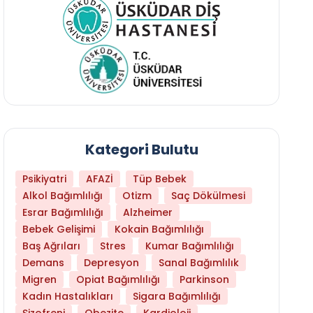
Kategori Bulutu
Psikiyatri
AFAZİ
Tüp Bebek
Alkol Bağımlılığı
Otizm
Saç Dökülmesi
Esrar Bağımlılığı
Alzheimer
Bebek Gelişimi
Kokain Bağımlılığı
Baş Ağrıları
Stres
Kumar Bağımlılığı
Demans
Depresyon
Sanal Bağımlılık
Daha Az Protein Tüketmek Yaşlanmayı Yava
Migren
Opiat Bağımlılığı
Parkinson
Kadın Hastalıkları
Sigara Bağımlılığı