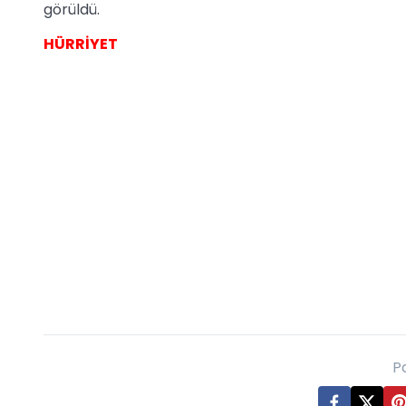
görüldü.
HÜRRİYET
P