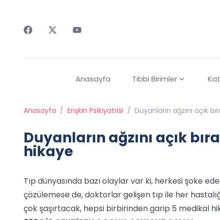
Faceebok
Twitter
Youtube
Anasayfa
Tıbbi Birimler
Kat
Anasayfa
/
Erişkin Psikiyatrisi
/
Duyanların ağzını açık b
Duyanların ağzını açık bı
hikaye
Tıp dünyasında bazı olaylar var ki, herkesi şoke ed
çözülemese de, doktorlar gelişen tıp ile her hastal
çok şaşırtacak, hepsi birbirinden garip 5 medikal h