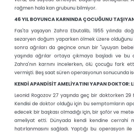
rağmen hala kan grubunu bilmiyor.
46 YIL BOYUNCA KARNINDA ÇOCUĞUNU TAŞIYAN
Fas'ta yaşayan Zahra Ebutalib, 1955 yılında doğ
sezaryen doğum yaparken ölmek üzere olduğunu g
sonra ağrıları da geçince onun bir "uyuyan bebe
yaşında ağrılar ortaya çıkmaya başladı ve bu a
Zahra'nın karnını incelerken, ölü çocuğu fark et
vermişti. Beş saat süren operasyonun sonucunda ise,
KENDİ APANDİSİT AMELİYATINI YAPAN DOKTOR:
Leonid Rogozov 27 yaşında geç bir doktorken 29 Nis
Kendisi de doktor olduğu için bu semptomların apa
edecek bir başkası olmadığı için, bir şoför ve meteo
ameliyat etti. Dünyada kendi kendine cerrahi m
hatırlanmasını sağladı. Yaptığı bu operasyon il