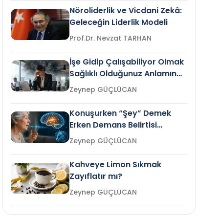
Nöroliderlik ve Vicdani Zekâ:
Geleceğin Liderlik Modeli
Prof.Dr. Nevzat TARHAN
İşe Gidip Çalışabiliyor Olmak
Sağlıklı Olduğunuz Anlamına
Gelir mi?
Zeynep GÜÇLÜCAN
Konuşurken “Şey” Demek
Erken Demans Belirtisi
Olabilir mi?
Zeynep GÜÇLÜCAN
Kahveye Limon Sıkmak
Zayıflatır mı?
Zeynep GÜÇLÜCAN