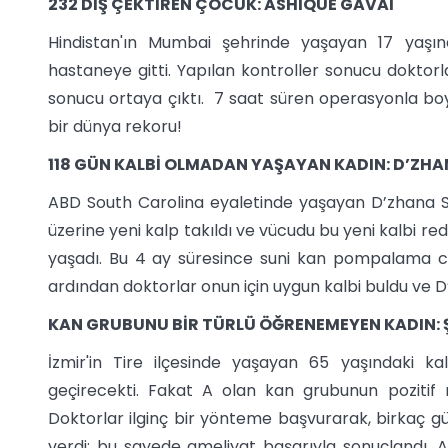
232 DİŞ ÇEKTİREN ÇOCUK: ASHIQUE GAVAI
Hindistan'ın Mumbai şehrinde yaşayan 17 yaşınd
hastaneye gitti. Yapılan kontroller sonucu doktorl
sonucu ortaya çıktı. 7 saat süren operasyonla boy
bir dünya rekoru!
118 GÜN KALBİ OLMADAN YAŞAYAN KADIN: D’ZH
ABD South Carolina eyaletinde yaşayan D’zhana S
üzerine yeni kalp takıldı ve vücudu bu yeni kalbi re
yaşadı. Bu 4 ay süresince suni kan pompalama cih
ardından doktorlar onun için uygun kalbi buldu ve
KAN GRUBUNU BİR TÜRLÜ ÖĞRENEMEYEN KADIN
İzmir'in Tire ilçesinde yaşayan 65 yaşındaki 
geçirecekti. Fakat A olan kan grubunun pozitif 
Doktorlar ilginç bir yönteme başvurarak, birkaç 
verdi; bu sayede ameliyat başarıyla sonuçlandı.