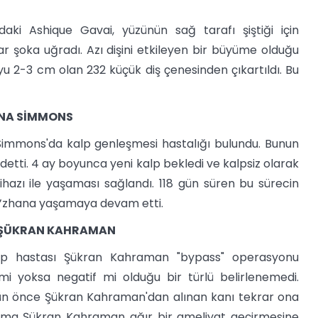
aki Ashique Gavai, yüzünün sağ tarafı şiştiği için
ar şoka uğradı. Azı dişini etkileyen bir büyüme olduğu
u 2-3 cm olan 232 küçük diş çenesinden çıkartıldı. Bu
ANA SİMMONS
immons'da kalp genleşmesi hastalığı bulundu. Bunun
ddetti. 4 ay boyunca yeni kalp bekledi ve kalpsiz olarak
azı ile yaşaması sağlandı. 118 gün süren bu sürecin
 D’zhana yaşamaya devam etti.
: ŞÜKRAN KAHRAMAN
kalp hastası Şükran Kahraman "bypass" operasyonu
mi yoksa negatif mi olduğu bir türlü belirlenemedi.
gün önce Şükran Kahraman'dan alınan kanı tekrar ona
 Ama Şükran Kahraman ağır bir ameliyat geçirmesine