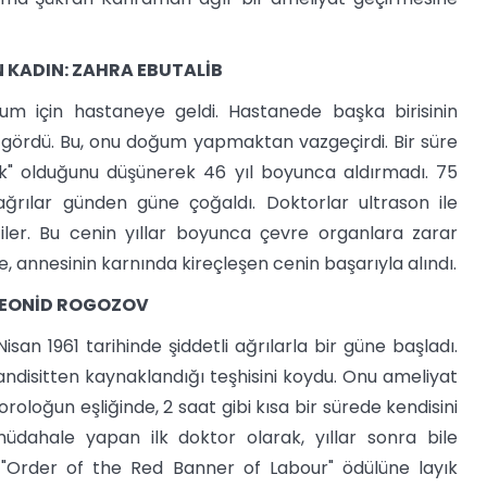
 KADIN: ZAHRA EBUTALİB
um için hastaneye geldi. Hastanede başka birisinin
ördü. Bu, onu doğum yapmaktan vazgeçirdi. Bir süre
k" olduğunu düşünerek 46 yıl boyunca aldırmadı. 75
ğrılar günden güne çoğaldı. Doktorlar ultrason ile
tiler. Bu cenin yıllar boyunca çevre organlara zarar
 annesinin karnında kireçleşen cenin başarıyla alındı.
 LEONİD ROGOZOV
an 1961 tarihinde şiddetli ağrılarla bir güne başladı.
ndisitten kaynaklandığı teşhisini koydu. Onu ameliyat
roloğun eşliğinde, 2 saat gibi kısa bir sürede kendisini
üdahale yapan ilk doktor olarak, yıllar sonra bile
e "Order of the Red Banner of Labour" ödülüne layık