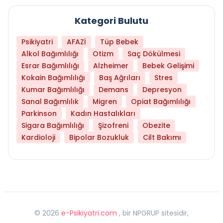
Kategori Bulutu
Psikiyatri
AFAZİ
Tüp Bebek
Alkol Bağımlılığı
Otizm
Saç Dökülmesi
Esrar Bağımlılığı
Alzheimer
Bebek Gelişimi
Kokain Bağımlılığı
Baş Ağrıları
Stres
Kumar Bağımlılığı
Demans
Depresyon
Sanal Bağımlılık
Migren
Opiat Bağımlılığı
Parkinson
Kadın Hastalıkları
Sigara Bağımlılığı
Şizofreni
Obezite
Kardioloji
Bipolar Bozukluk
Cilt Bakımı
©
2026
e-Psikiyatri.com
, bir NPGRUP sitesidir,