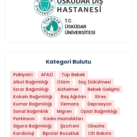
Kategori Bulutu
Psikiyatri
AFAZİ
Tüp Bebek
Alkol Bağımlılığı
Otizm
Saç Dökülmesi
Esrar Bağımlılığı
Alzheimer
Bebek Gelişimi
Kokain Bağımlılığı
Baş Ağrıları
Stres
Kumar Bağımlılığı
Demans
Depresyon
Sanal Bağımlılık
Migren
Opiat Bağımlılığı
Parkinson
Kadın Hastalıkları
Sigara Bağımlılığı
Şizofreni
Obezite
Kardioloji
Bipolar Bozukluk
Cilt Bakımı