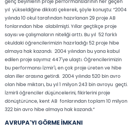
genç beyinlerin proje performanslarının her geçen
yıl yükseldiğine dikkati çekerek, şöyle konuştu: “2004
yılında 10 okul tarafından hazırlanan 29 proje AB
fonlarından hibe alabilmişti. Yıllar geçtikçe proje
sayısı ve çalışmaların niteliği arttı. Bu yıl 52 farklı
okuldaki öğrencilerimizin hazırladığı 52 proje hibe
almaya hak kazandı. 2004 yılından bu yana kabul
edilen proje sayımız 447'ye ulaştı. Öğrencilerimizin
bu performansı İzmir'i, en çok proje üreten ve hibe
alan iller arasına getirdi. 2004 yılında 520 bin avro
olan hibe miktarı, bu yıl 1 milyon 243 bin avroyu geçti.
İzmirli öğrenciler düşüncelerini, fikirlerini proje
dönüştürünce, kent AB fonlarından toplam 10 milyon
322 bin avro hibe almaya hak kazandı.”
AVRUPA'YI GÖRME İMKANI