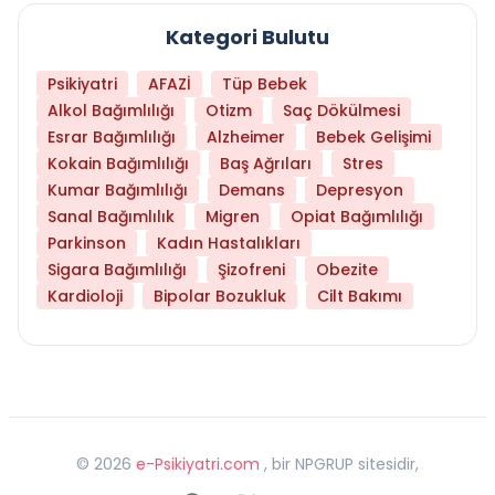
Kategori Bulutu
Psikiyatri
AFAZİ
Tüp Bebek
Alkol Bağımlılığı
Otizm
Saç Dökülmesi
Esrar Bağımlılığı
Alzheimer
Bebek Gelişimi
Kokain Bağımlılığı
Baş Ağrıları
Stres
Kumar Bağımlılığı
Demans
Depresyon
Sanal Bağımlılık
Migren
Opiat Bağımlılığı
Parkinson
Kadın Hastalıkları
Sigara Bağımlılığı
Şizofreni
Obezite
Kardioloji
Bipolar Bozukluk
Cilt Bakımı
©
2026
e-Psikiyatri.com
, bir NPGRUP sitesidir,