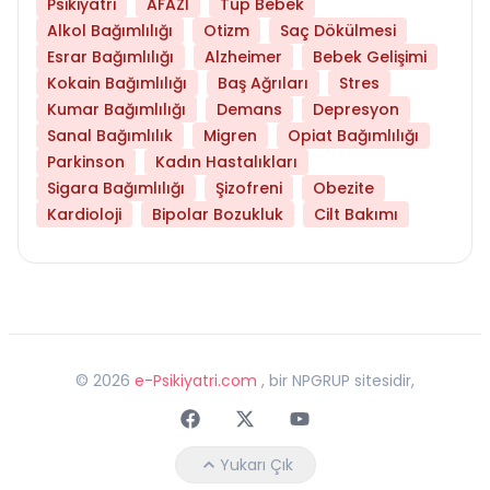
Psikiyatri
AFAZİ
Tüp Bebek
Alkol Bağımlılığı
Otizm
Saç Dökülmesi
Esrar Bağımlılığı
Alzheimer
Bebek Gelişimi
Kokain Bağımlılığı
Baş Ağrıları
Stres
Kumar Bağımlılığı
Demans
Depresyon
Sanal Bağımlılık
Migren
Opiat Bağımlılığı
Parkinson
Kadın Hastalıkları
Sigara Bağımlılığı
Şizofreni
Obezite
Kardioloji
Bipolar Bozukluk
Cilt Bakımı
©
2026
e-Psikiyatri.com
, bir NPGRUP sitesidir,
Faceebok
Twitter
Youtube
Yukarı Çık