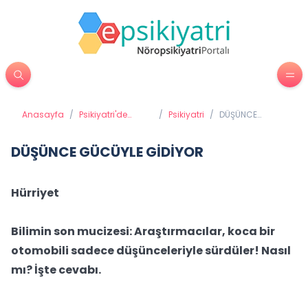
Anasayfa
/
Psikiyatri'de
/
Psikiyatri
/
DÜŞÜNCE
Tedavi
GÜCÜYLE
Yöntemleri
GİDİYOR
DÜŞÜNCE GÜCÜYLE GİDİYOR
Hürriyet
Bilimin son mucizesi: Araştırmacılar, koca bir
otomobili sadece düşünceleriyle sürdüler! Nasıl
mı? İşte cevabı.