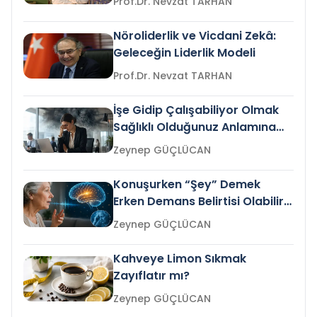
Prof.Dr. Nevzat TARHAN
Nöroliderlik ve Vicdani Zekâ:
Geleceğin Liderlik Modeli
Prof.Dr. Nevzat TARHAN
İşe Gidip Çalışabiliyor Olmak
Sağlıklı Olduğunuz Anlamına
Gelir mi?
Zeynep GÜÇLÜCAN
Konuşurken “Şey” Demek
Erken Demans Belirtisi Olabilir
mi?
Zeynep GÜÇLÜCAN
Kahveye Limon Sıkmak
Zayıflatır mı?
Zeynep GÜÇLÜCAN