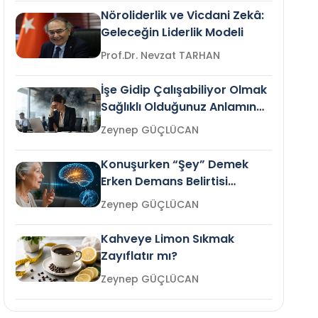
Nöroliderlik ve Vicdani Zekâ:
Geleceğin Liderlik Modeli
Prof.Dr. Nevzat TARHAN
İşe Gidip Çalışabiliyor Olmak
Sağlıklı Olduğunuz Anlamına
Gelir mi?
Zeynep GÜÇLÜCAN
Konuşurken “Şey” Demek
Erken Demans Belirtisi
Olabilir mi?
Zeynep GÜÇLÜCAN
Kahveye Limon Sıkmak
Zayıflatır mı?
Zeynep GÜÇLÜCAN