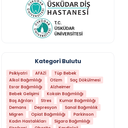
Kategori Bulutu
Psikiyatri
AFAZİ
Tüp Bebek
Alkol Bağımlılığı
Otizm
Saç Dökülmesi
Esrar Bağımlılığı
Alzheimer
Bebek Gelişimi
Kokain Bağımlılığı
Baş Ağrıları
Stres
Kumar Bağımlılığı
Daha Az Protein Tüketmek Yaşlanmayı Yava
Demans
Depresyon
Sanal Bağımlılık
Migren
Opiat Bağımlılığı
Parkinson
Kadın Hastalıkları
Sigara Bağımlılığı