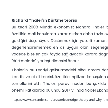
Richard Thaler'in Dürtme teorisi
Bu teori 2008 yılında ekonomist Richard Thaler tar
özellikle mali konularda karar alırken daha fazla
geldiğini düşünüyor. Düşünmek için yeterli zamanı
değerlendirememek en az uygun olan seçeneği t
vadede bize en çok fayda sağlayacak karara doğru 
"dürtmelerin" yerleştirilmesini önerir.
Thaler'in bu teoriyi geliştirmedeki nihai amacı d
kendisi ve etkili teorisi, özellikle İngilizce konuşula
temellerini attı. Thaler, parayı neden bu şekild
önemli katkılarda bulundu. 2017 yılında Nobel Ekon
https://www.santander.com/en/stories/nudge-theory-and-why-it-le