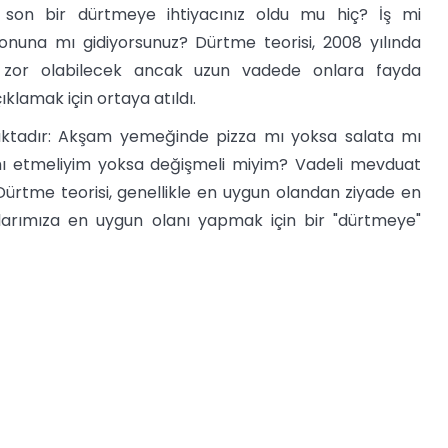
 son bir dürtmeye ihtiyacınız oldu mu hiç? İş mi
lonuna mı gidiyorsunuz? Dürtme teorisi, 2008 yılında
ı zor olabilecek ancak uzun vadede onlara fayda
klamak için ortaya atıldı.
maktadır: Akşam yemeğinde pizza mı yoksa salata mı
ı etmeliyim yoksa değişmeli miyim? Vadeli mevduat
rtme teorisi, genellikle en uygun olandan ziyade en
çlarımıza en uygun olanı yapmak için bir "dürtmeye"