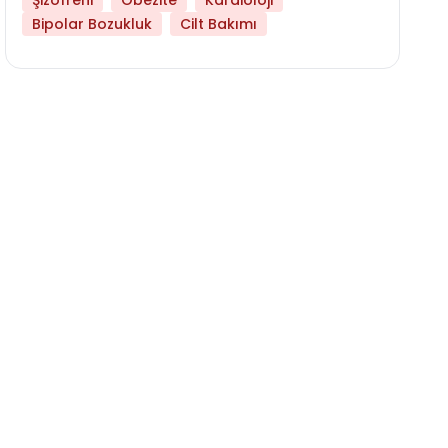
Şizofreni
Obezite
Kardioloji
Bipolar Bozukluk
Cilt Bakımı