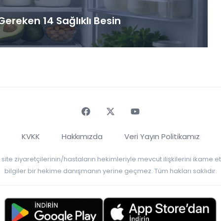
ereken 14 Sağlıklı Besin
Faceebok
Twitter
Youtube
KVKK
Hakkımızda
Veri Yayın Politikamız
r, site ziyaretçilerinin/hastaların hekimleriyle mevcut ilişkilerini ikame
bilgiler bir hekime danışmanın yerine geçmez. Tüm hakları saklıdır.