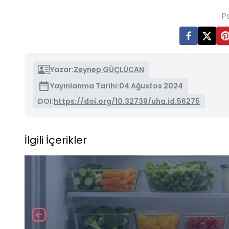
P
Yazar:
Zeynep GÜÇLÜCAN
Yayınlanma Tarihi:
04 Ağustos 2024
DOI:
https://doi.org/10.32739/uha.id.56275
İlgili İçerikler