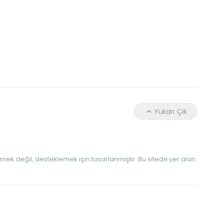
Hangi Yaşta Hangi Testi Yaptırmanız Gerekt
Yukarı Çık
 etmek değil, desteklemek için tasarlanmıştır. Bu sitede yer alan