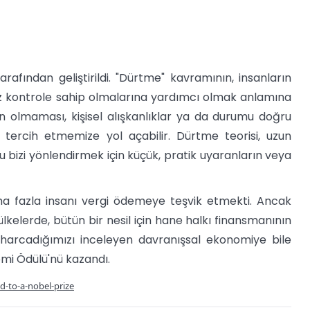
afından geliştirildi. "Dürtme" kavramının, insanların
 öz kontrole sahip olmalarına yardımcı olmak anlamına
n olmaması, kişisel alışkanlıklar ya da durumu doğru
ercih etmemize yol açabilir. Dürtme teorisi, uzun
bizi yönlendirmek için küçük, pratik uyaranların veya
aha fazla insanı vergi ödemeye teşvik etmekti. Ancak
n ülkelerde, bütün bir nesil için hane halkı finansmanının
e harcadığımızı inceleyen davranışsal ekonomiye bile
omi Ödülü'nü kazandı.
d-to-a-nobel-prize