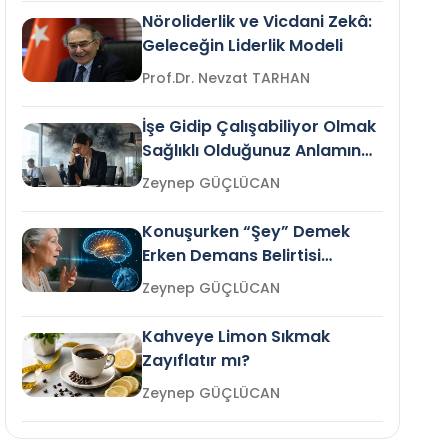
Nöroliderlik ve Vicdani Zekâ:
Geleceğin Liderlik Modeli
Prof.Dr. Nevzat TARHAN
İşe Gidip Çalışabiliyor Olmak
Sağlıklı Olduğunuz Anlamına
Gelir mi?
Zeynep GÜÇLÜCAN
Konuşurken “Şey” Demek
Erken Demans Belirtisi
Olabilir mi?
Zeynep GÜÇLÜCAN
Kahveye Limon Sıkmak
Zayıflatır mı?
Zeynep GÜÇLÜCAN