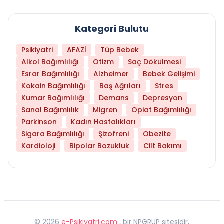
Kategori Bulutu
Psikiyatri
AFAZİ
Tüp Bebek
Alkol Bağımlılığı
Otizm
Saç Dökülmesi
Esrar Bağımlılığı
Alzheimer
Bebek Gelişimi
Kokain Bağımlılığı
Baş Ağrıları
Stres
Kumar Bağımlılığı
Demans
Depresyon
Sanal Bağımlılık
Migren
Opiat Bağımlılığı
Parkinson
Kadın Hastalıkları
Sigara Bağımlılığı
Şizofreni
Obezite
Kardioloji
Bipolar Bozukluk
Cilt Bakımı
©
2026
e-Psikiyatri.com
, bir NPGRUP sitesidir,