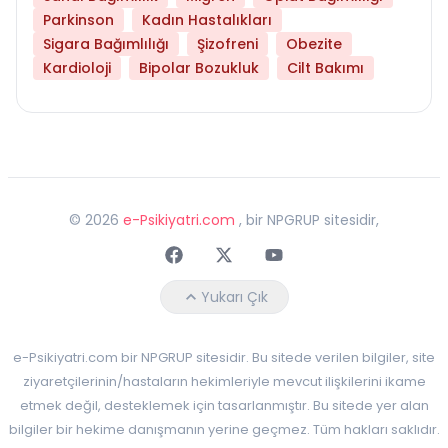
Parkinson
Kadın Hastalıkları
Sigara Bağımlılığı
Şizofreni
Obezite
Kardioloji
Bipolar Bozukluk
Cilt Bakımı
©
2026
e-Psikiyatri.com
, bir NPGRUP sitesidir,
Faceebok
Twitter
Youtube
Yukarı Çık
e-Psikiyatri.com bir NPGRUP sitesidir. Bu sitede verilen bilgiler, site
ziyaretçilerinin/hastaların hekimleriyle mevcut ilişkilerini ikame
etmek değil, desteklemek için tasarlanmıştır. Bu sitede yer alan
bilgiler bir hekime danışmanın yerine geçmez. Tüm hakları saklıdır.