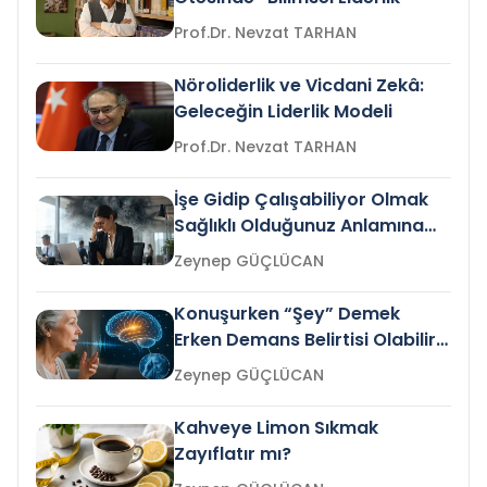
Prof.Dr. Nevzat TARHAN
Nöroliderlik ve Vicdani Zekâ:
Geleceğin Liderlik Modeli
Prof.Dr. Nevzat TARHAN
İşe Gidip Çalışabiliyor Olmak
Sağlıklı Olduğunuz Anlamına
Gelir mi?
Zeynep GÜÇLÜCAN
Konuşurken “Şey” Demek
Erken Demans Belirtisi Olabilir
mi?
Zeynep GÜÇLÜCAN
Kahveye Limon Sıkmak
Zayıflatır mı?