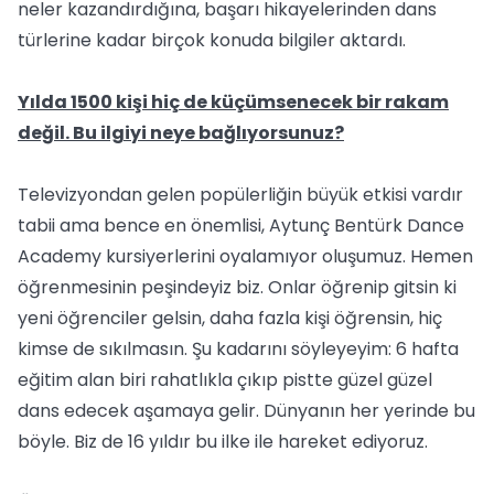
neler kazandırdığına, başarı hikayelerinden dans
türlerine kadar birçok konuda bilgiler aktardı.
Yılda 1500 kişi hiç de küçümsenecek bir rakam
değil. Bu ilgiyi neye bağlıyorsunuz?
Televizyondan gelen popülerliğin büyük etkisi vardır
tabii ama bence en önemlisi, Aytunç Bentürk Dance
Academy kursiyerlerini oyalamıyor oluşumuz. Hemen
öğrenmesinin peşindeyiz biz. Onlar öğrenip gitsin ki
yeni öğrenciler gelsin, daha fazla kişi öğrensin, hiç
kimse de sıkılmasın. Şu kadarını söyleyeyim: 6 hafta
eğitim alan biri rahatlıkla çıkıp pistte güzel güzel
dans edecek aşamaya gelir. Dünyanın her yerinde bu
böyle. Biz de 16 yıldır bu ilke ile hareket ediyoruz.