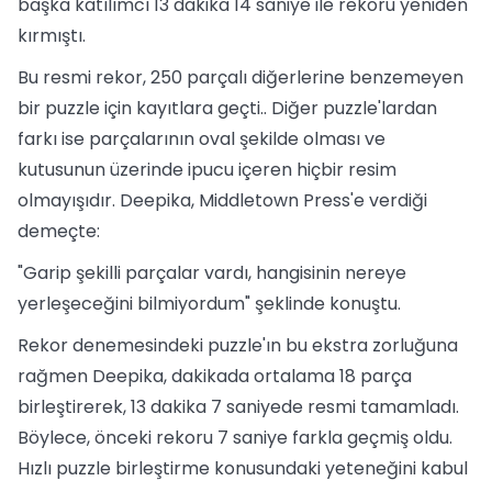
başka katılımcı 13 dakika 14 saniye ile rekoru yeniden
kırmıştı.
Bu resmi rekor, 250 parçalı diğerlerine benzemeyen
bir puzzle için kayıtlara geçti.. Diğer puzzle'lardan
farkı ise parçalarının oval şekilde olması ve
kutusunun üzerinde ipucu içeren hiçbir resim
olmayışıdır. Deepika, Middletown Press'e verdiği
demeçte:
"Garip şekilli parçalar vardı, hangisinin nereye
yerleşeceğini bilmiyordum" şeklinde konuştu.
Rekor denemesindeki puzzle'ın bu ekstra zorluğuna
rağmen Deepika, dakikada ortalama 18 parça
birleştirerek, 13 dakika 7 saniyede resmi tamamladı.
Böylece, önceki rekoru 7 saniye farkla geçmiş oldu.
Hızlı puzzle birleştirme konusundaki yeteneğini kabul