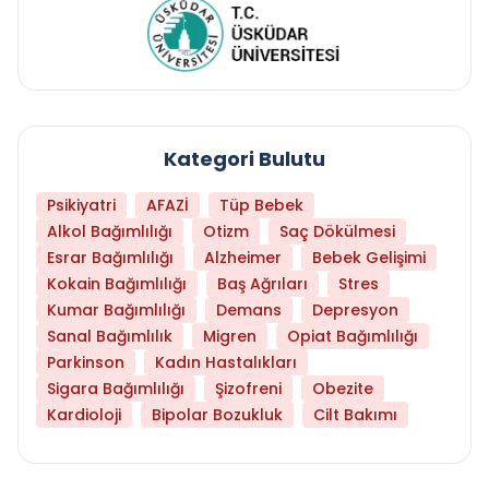
Kategori Bulutu
Psikiyatri
AFAZİ
Tüp Bebek
Alkol Bağımlılığı
Otizm
Saç Dökülmesi
Esrar Bağımlılığı
Alzheimer
Bebek Gelişimi
Kokain Bağımlılığı
Baş Ağrıları
Stres
Kumar Bağımlılığı
Demans
Depresyon
Sanal Bağımlılık
Migren
Opiat Bağımlılığı
Parkinson
Kadın Hastalıkları
Sigara Bağımlılığı
Şizofreni
Obezite
Kardioloji
Bipolar Bozukluk
Cilt Bakımı