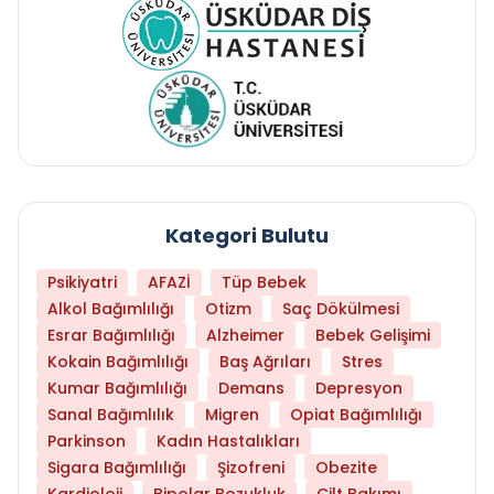
Kategori Bulutu
Psikiyatri
AFAZİ
Tüp Bebek
Alkol Bağımlılığı
Otizm
Saç Dökülmesi
Esrar Bağımlılığı
Alzheimer
Bebek Gelişimi
Kokain Bağımlılığı
Baş Ağrıları
Stres
Kumar Bağımlılığı
Demans
Depresyon
Sanal Bağımlılık
Migren
Opiat Bağımlılığı
Parkinson
Kadın Hastalıkları
Sigara Bağımlılığı
Şizofreni
Obezite
Kardioloji
Bipolar Bozukluk
Cilt Bakımı