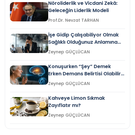
Nöroliderlik ve Vicdani Zekâ:
Geleceğin Liderlik Modeli
Prof.Dr. Nevzat TARHAN
İşe Gidip Çalışabiliyor Olmak
Sağlıklı Olduğunuz Anlamına
Gelir mi?
Zeynep GÜÇLÜCAN
Konuşurken “Şey” Demek
Erken Demans Belirtisi Olabilir
mi?
Zeynep GÜÇLÜCAN
Kahveye Limon Sıkmak
Zayıflatır mı?
Zeynep GÜÇLÜCAN