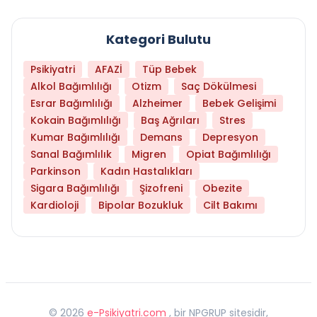
Kategori Bulutu
Psikiyatri
AFAZİ
Tüp Bebek
Alkol Bağımlılığı
Otizm
Saç Dökülmesi
Esrar Bağımlılığı
Alzheimer
Bebek Gelişimi
Kokain Bağımlılığı
Baş Ağrıları
Stres
Kumar Bağımlılığı
Demans
Depresyon
Sanal Bağımlılık
Migren
Opiat Bağımlılığı
Parkinson
Kadın Hastalıkları
Sigara Bağımlılığı
Şizofreni
Obezite
Kardioloji
Bipolar Bozukluk
Cilt Bakımı
©
2026
e-Psikiyatri.com
, bir NPGRUP sitesidir,