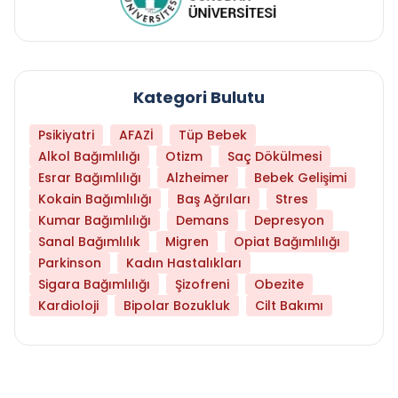
Kategori Bulutu
Psikiyatri
AFAZİ
Tüp Bebek
Alkol Bağımlılığı
Otizm
Saç Dökülmesi
Esrar Bağımlılığı
Alzheimer
Bebek Gelişimi
Kokain Bağımlılığı
Baş Ağrıları
Stres
Kumar Bağımlılığı
Demans
Depresyon
Sanal Bağımlılık
Migren
Opiat Bağımlılığı
Parkinson
Kadın Hastalıkları
Sigara Bağımlılığı
Şizofreni
Obezite
Kardioloji
Bipolar Bozukluk
Cilt Bakımı