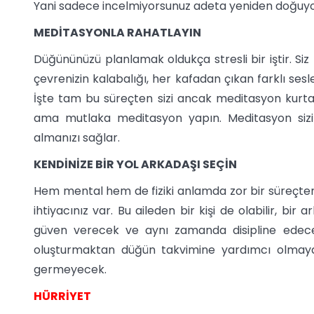
Yani sadece incelmiyorsunuz adeta yeniden doğuyor
MEDİTASYONLA RAHATLAYIN
Düğününüzü planlamak oldukça stresli bir iştir. Siz
çevrenizin kalabalığı, her kafadan çıkan farklı sesl
İşte tam bu süreçten sizi ancak meditasyon kurt
ama mutlaka meditasyon yapın. Meditasyon sizin
almanızı sağlar.
KENDİNİZE BİR YOL ARKADAŞI SEÇİN
Hem mental hem de fiziki anlamda zor bir süreçten
ihtiyacınız var. Bu aileden bir kişi de olabilir, bir 
güven verecek ve aynı zamanda disipline edecek 
oluşturmaktan düğün takvimine yardımcı olmaya
germeyecek.
HÜRRİYET