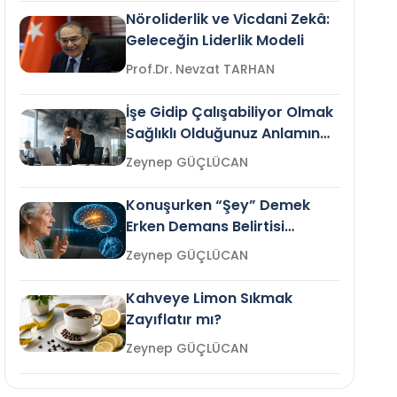
Nöroliderlik ve Vicdani Zekâ:
Geleceğin Liderlik Modeli
Prof.Dr. Nevzat TARHAN
İşe Gidip Çalışabiliyor Olmak
Sağlıklı Olduğunuz Anlamına
Gelir mi?
Zeynep GÜÇLÜCAN
Konuşurken “Şey” Demek
Erken Demans Belirtisi
Olabilir mi?
Zeynep GÜÇLÜCAN
Kahveye Limon Sıkmak
Zayıflatır mı?
Zeynep GÜÇLÜCAN