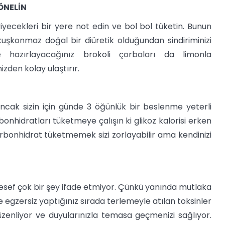
ÖNELİN
yecekleri bir yere not edin ve bol bol tüketin. Bunun
kuşkonmaz doğal bir diüretik olduğundan sindiriminizi
ilde hazırlayacağınız brokoli çorbaları da limonla
nizden kolay ulaştırır.
ncak sizin için günde 3 öğünlük bir beslenme yeterli
nhidratları tüketmeye çalışın ki glikoz kalorisi erken
rbonhidrat tüketmemek sizi zorlayabilir ama kendinizi
lesef çok bir şey ifade etmiyor. Çünkü yanında mutlaka
e egzersiz yaptığınız sırada terlemeyle atılan toksinler
düzenliyor ve duyularınızla temasa geçmenizi sağlıyor.