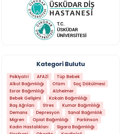
Kategori Bulutu
Psikiyatri
AFAZİ
Tüp Bebek
Alkol Bağımlılığı
Otizm
Saç Dökülmesi
Esrar Bağımlılığı
Alzheimer
Bebek Gelişimi
Kokain Bağımlılığı
Baş Ağrıları
Stres
Kumar Bağımlılığı
Libido Yüksekliği
Demans
Depresyon
Sanal Bağımlılık
Migren
Opiat Bağımlılığı
Parkinson
Kadın Hastalıkları
Sigara Bağımlılığı