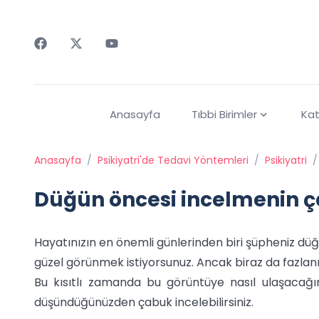
Faceebok
Twitter
Youtube
Anasayfa
Tıbbi Birimler
Kat
Anasayfa
/
Psikiyatri'de Tedavi Yöntemleri
/
Psikiyatri
/
Düğün öncesi incelmenin ç
Hayatınızın en önemli günlerinden biri şüpheniz düğü
güzel görünmek istiyorsunuz. Ancak biraz da fazlan
Bu kısıtlı zamanda bu görüntüye nasıl ulaşacağ
düşündüğünüzden çabuk incelebilirsiniz.