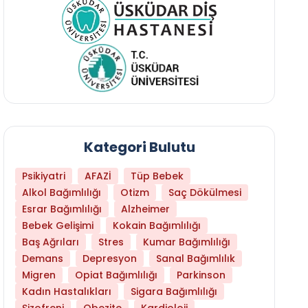
Kategori Bulutu
Psikiyatri
AFAZİ
Tüp Bebek
Alkol Bağımlılığı
Otizm
Saç Dökülmesi
Esrar Bağımlılığı
Alzheimer
Bebek Gelişimi
Kokain Bağımlılığı
Baş Ağrıları
Stres
Kumar Bağımlılığı
Daha Az Protein Tüketmek Yaşlanmayı Yava
Demans
Depresyon
Sanal Bağımlılık
Migren
Opiat Bağımlılığı
Parkinson
Kadın Hastalıkları
Sigara Bağımlılığı