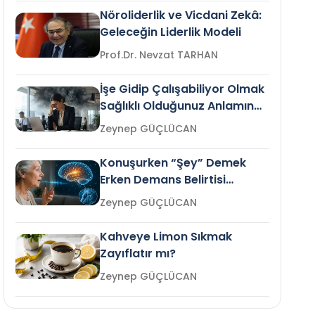
Nöroliderlik ve Vicdani Zekâ:
Geleceğin Liderlik Modeli
Prof.Dr. Nevzat TARHAN
İşe Gidip Çalışabiliyor Olmak
Sağlıklı Olduğunuz Anlamına
Gelir mi?
Zeynep GÜÇLÜCAN
Konuşurken “Şey” Demek
Erken Demans Belirtisi
Olabilir mi?
Zeynep GÜÇLÜCAN
Kahveye Limon Sıkmak
Zayıflatır mı?
Zeynep GÜÇLÜCAN