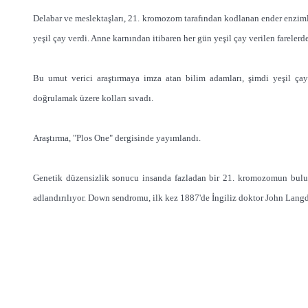
Delabar ve meslektaşları, 21. kromozom tarafından kodlanan ender enziml
yeşil çay verdi. Anne karnından itibaren her gün yeşil çay verilen farelerde
Bu umut verici araştırmaya imza atan bilim adamları, şimdi yeşil ça
doğrulamak üzere kolları sıvadı.
Araştırma, "Plos One" dergisinde yayımlandı.
Genetik düzensizlik sonucu insanda fazladan bir 21. kromozomun bu
adlandırılıyor. Down sendromu, ilk kez 1887'de İngiliz doktor John Lan