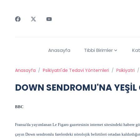
Faceebok
Twitter
Youtube
Anasayfa
Tıbbi Birimler
Kat
Anasayfa
/
Psikiyatri'de Tedavi Yöntemleri
/
Psikiyatri
/
DOWN SENDROMU'NA YEŞİL
BBC
Fransa'da yayımlanan Le Figaro gazetesinin internet sitesindeki habere gör
çayın Down sendromlu farelerdeki nörolojik belirtileri ortadan kaldırdığın