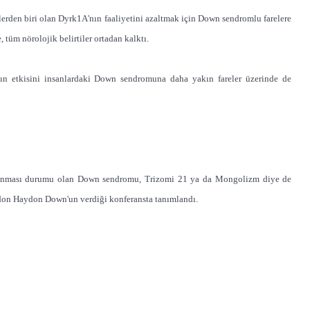
erden biri olan Dyrk1A'nın faaliyetini azaltmak için Down sendromlu farelere
, tüm nörolojik belirtiler ortadan kalktı.
yın etkisini insanlardaki Down sendromuna daha yakın fareler üzerinde de
lunması durumu olan Down sendromu, Trizomi 21 ya da Mongolizm diye de
gdon Haydon Down'un verdiği konferansta tanımlandı.