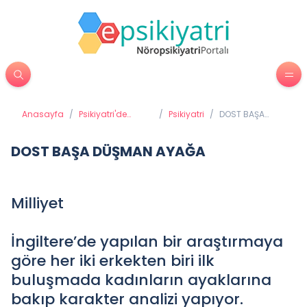
Anasayfa
/
Psikiyatri'de
/
Psikiyatri
/
DOST BAŞA
Tedavi
DÜŞMAN AYAĞA
Yöntemleri
DOST BAŞA DÜŞMAN AYAĞA
Milliyet
İngiltere’de yapılan bir araştırmaya
göre her iki erkekten biri ilk
buluşmada kadınların ayaklarına
bakıp karakter analizi yapıyor.