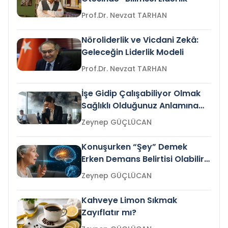
Prof.Dr. Nevzat TARHAN
Nöroliderlik ve Vicdani Zekâ:
Geleceğin Liderlik Modeli
Prof.Dr. Nevzat TARHAN
İşe Gidip Çalışabiliyor Olmak
Sağlıklı Olduğunuz Anlamına
Gelir mi?
Zeynep GÜÇLÜCAN
Konuşurken “Şey” Demek
Erken Demans Belirtisi Olabilir
mi?
Zeynep GÜÇLÜCAN
Kahveye Limon Sıkmak
Zayıflatır mı?