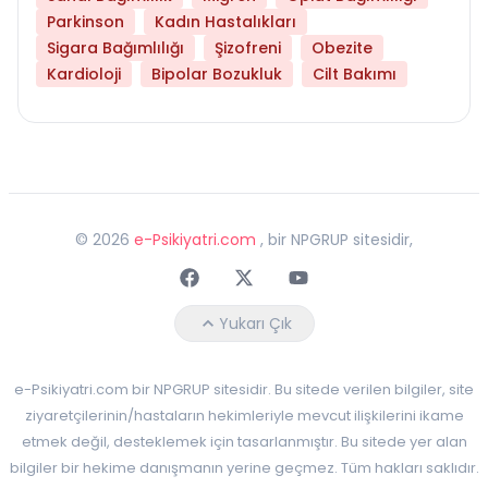
Parkinson
Kadın Hastalıkları
Sigara Bağımlılığı
Şizofreni
Obezite
Kardioloji
Bipolar Bozukluk
Cilt Bakımı
©
2026
e-Psikiyatri.com
, bir NPGRUP sitesidir,
Faceebok
Twitter
Youtube
Yukarı Çık
e-Psikiyatri.com bir NPGRUP sitesidir. Bu sitede verilen bilgiler, site
ziyaretçilerinin/hastaların hekimleriyle mevcut ilişkilerini ikame
etmek değil, desteklemek için tasarlanmıştır. Bu sitede yer alan
bilgiler bir hekime danışmanın yerine geçmez. Tüm hakları saklıdır.