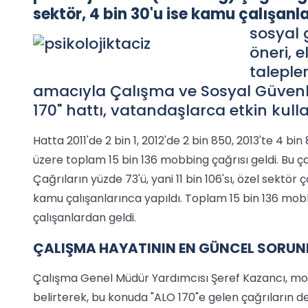
sektör, 4 bin 30'u ise kamu çalışanl
sosyal 
öneri, e
taleple
amacıyla Çalışma ve Sosyal Güvenl
170" hattı, vatandaşlarca etkin kulla
Hatta 2011'de 2 bin 1, 2012'de 2 bin 850, 2013'te 4
üzere toplam 15 bin 136 mobbing çağrısı geldi. Bu ç
Çağrıların yüzde 73'ü, yani 11 bin 106'sı, özel sektör
kamu çalışanlarınca yapıldı. Toplam 15 bin 136 mobbin
çalışanlardan geldi.
ÇALIŞMA HAYATININ EN GÜNCEL SORUN
Çalışma Genel Müdür Yardımcısı Şeref Kazancı, m
belirterek, bu konuda "ALO 170"e gelen çağrıların d