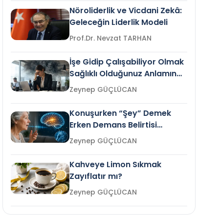
Nöroliderlik ve Vicdani Zekâ:
Geleceğin Liderlik Modeli
Prof.Dr. Nevzat TARHAN
İşe Gidip Çalışabiliyor Olmak
Sağlıklı Olduğunuz Anlamına
Gelir mi?
Zeynep GÜÇLÜCAN
Konuşurken “Şey” Demek
Erken Demans Belirtisi
Olabilir mi?
Zeynep GÜÇLÜCAN
Kahveye Limon Sıkmak
Zayıflatır mı?
Zeynep GÜÇLÜCAN