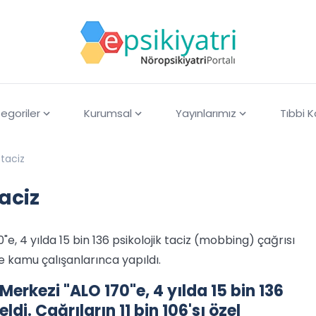
egoriler
Kurumsal
Yayınlarımız
Tıbbi 
 taciz
taciz
e, 4 yılda 15 bin 136 psikolojik taciz (mobbing) çağrısı
ise kamu çalışanlarınca yapıldı.
Merkezi "ALO 170"e, 4 yılda 15 bin 136
di. Çağrıların 11 bin 106'sı özel