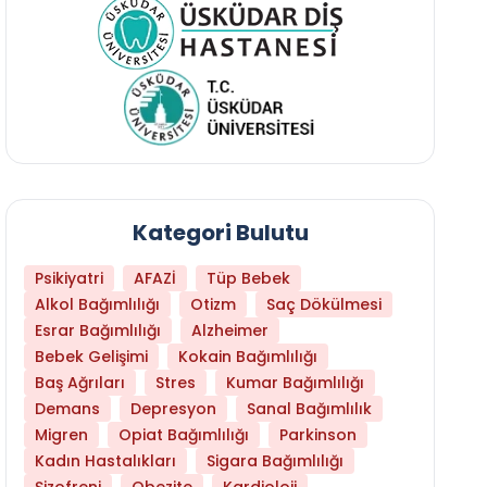
Kategori Bulutu
Psikiyatri
AFAZİ
Tüp Bebek
Alkol Bağımlılığı
Otizm
Saç Dökülmesi
Esrar Bağımlılığı
Alzheimer
Bebek Gelişimi
Kokain Bağımlılığı
Baş Ağrıları
Stres
Kumar Bağımlılığı
Daha Az Protein Tüketmek Yaşlanmayı Yava
Demans
Depresyon
Sanal Bağımlılık
Migren
Opiat Bağımlılığı
Parkinson
Kadın Hastalıkları
Sigara Bağımlılığı