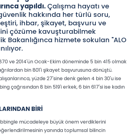
arınca yapıldı.
Çalışma hayatı ve
güvenlik hakkında her türlü soru,
leştiri, ihbar, şikayet, başvuru ve
rini çözüme kavuşturabilmek
ik Bakanlığınca hizmete sokulan "ALO
nılıyor.
 bin 870 ve 2014'ün Ocak-Ekim döneminde 5 bin 415 olmak
ağrılardan bin 801'i şikayet başvurusuna dönüştü.
 çalışanlarınca, yüzde 27'sine denk gelen 4 bin 30'u ise
g çağrısından 8 bin 519'i erkek, 6 bin 617'si ise kadın
LARINDAN BİRİ
obbingle mücadeleye büyük önem verdiklerini
eğerlendirilmesinin yanında toplumsal bilincin