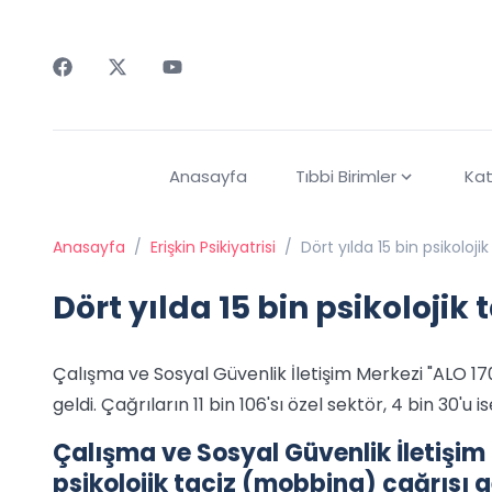
Faceebok
Twitter
Youtube
Anasayfa
Tıbbi Birimler
Kat
Anasayfa
/
Erişkin Psikiyatrisi
/
Dört yılda 15 bin psikolojik
Dört yılda 15 bin psikolojik 
Çalışma ve Sosyal Güvenlik İletişim Merkezi "ALO 170"
geldi. Çağrıların 11 bin 106'sı özel sektör, 4 bin 30'u 
Çalışma ve Sosyal Güvenlik İletişim 
psikolojik taciz (mobbing) çağrısı gel