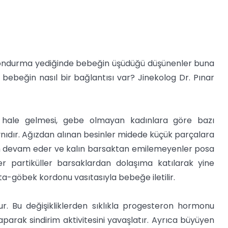
 dondurma yediğinde bebeğin üşüdüğü düşünenler buna
 bebeğin nasıl bir bağlantısı var? Jinekolog Dr. Pınar
ılır hale gelmesi, gebe olmayan kadınlara göre bazı
nıdır. Ağızdan alınan besinler midede küçük parçalara
şlem devam eder ve kalın barsaktan emilemeyenler posa
ğer partiküller barsaklardan dolaşıma katılarak yine
-göbek kordonu vasıtasıyla bebeğe iletilir.
olur. Bu değişikliklerden sıklıkla progesteron hormonu
rak sindirim aktivitesini yavaşlatır. Ayrıca büyüyen