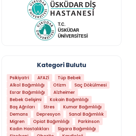
Kategori Bulutu
Psikiyatri
AFAZİ
Tüp Bebek
Alkol Bağımlılığı
Otizm
Saç Dökülmesi
Esrar Bağımlılığı
Alzheimer
Bebek Gelişimi
Kokain Bağımlılığı
Baş Ağrıları
Stres
Kumar Bağımlılığı
Libido Yüksekliği
Demans
Depresyon
Sanal Bağımlılık
Migren
Opiat Bağımlılığı
Parkinson
Kadın Hastalıkları
Sigara Bağımlılığı