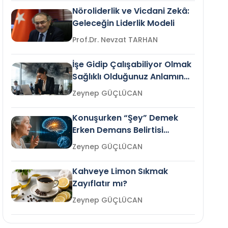
Nöroliderlik ve Vicdani Zekâ:
Geleceğin Liderlik Modeli
Prof.Dr. Nevzat TARHAN
İşe Gidip Çalışabiliyor Olmak
Sağlıklı Olduğunuz Anlamına
Gelir mi?
Zeynep GÜÇLÜCAN
Konuşurken “Şey” Demek
Erken Demans Belirtisi
Olabilir mi?
Zeynep GÜÇLÜCAN
Kahveye Limon Sıkmak
Zayıflatır mı?
Zeynep GÜÇLÜCAN