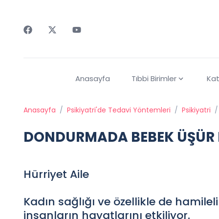
Faceebok
Twitter
Youtube
Anasayfa
Tıbbi Birimler
Kat
Anasayfa
/
Psikiyatri'de Tedavi Yöntemleri
/
Psikiyatri
/
DONDURMADA BEBEK ÜŞÜR
Hürriyet Aile
Kadın sağlığı ve özellikle de hamile
insanların hayatlarını etkiliyor.