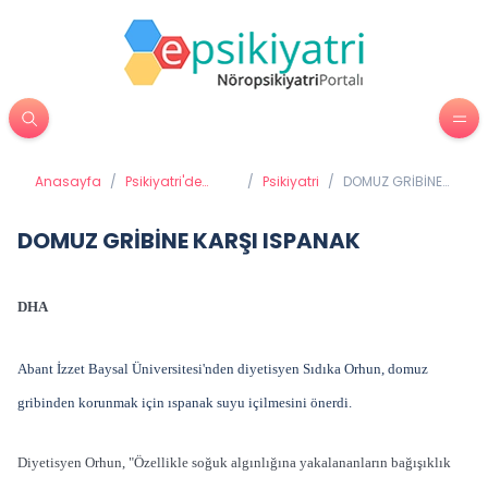
Anasayfa
/
Psikiyatri'de
/
Psikiyatri
/
DOMUZ GRİBİNE
Tedavi
KARŞI ISPANAK
Yöntemleri
DOMUZ GRİBİNE KARŞI ISPANAK
DHA
Abant İzzet Baysal Üniversitesi'nden diyetisyen Sıdıka Orhun, domuz
gribinden korunmak için ıspanak suyu içilmesini önerdi.
Diyetisyen Orhun, "Özellikle soğuk algınlığına yakalananların bağışıklık