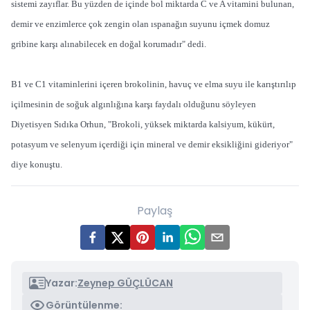
sistemi zayıflar. Bu yüzden de içinde bol miktarda C ve A vitamini bulunan,
demir ve enzimlerce çok zengin olan ıspanağın suyunu içmek domuz
gribine karşı alınabilecek en doğal korumadır" dedi.
B1 ve C1 vitaminlerini içeren brokolinin, havuç ve elma suyu ile karıştırılıp
içilmesinin de soğuk algınlığına karşı faydalı olduğunu söyleyen
Diyetisyen Sıdıka Orhun, "Brokoli, yüksek miktarda kalsiyum, kükürt,
potasyum ve selenyum içerdiği için mineral ve demir eksikliğini gideriyor"
diye konuştu.
Paylaş
Yazar:
Zeynep GÜÇLÜCAN
Görüntülenme: