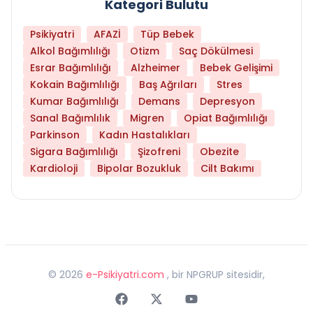
Kategori Bulutu
Psikiyatri
AFAZİ
Tüp Bebek
Alkol Bağımlılığı
Otizm
Saç Dökülmesi
Esrar Bağımlılığı
Alzheimer
Bebek Gelişimi
Kokain Bağımlılığı
Baş Ağrıları
Stres
Kumar Bağımlılığı
Demans
Depresyon
Sanal Bağımlılık
Migren
Opiat Bağımlılığı
Parkinson
Kadın Hastalıkları
Sigara Bağımlılığı
Şizofreni
Obezite
Kardioloji
Bipolar Bozukluk
Cilt Bakımı
©
2026
e-Psikiyatri.com
, bir NPGRUP sitesidir,
Faceebok
Twitter
Youtube