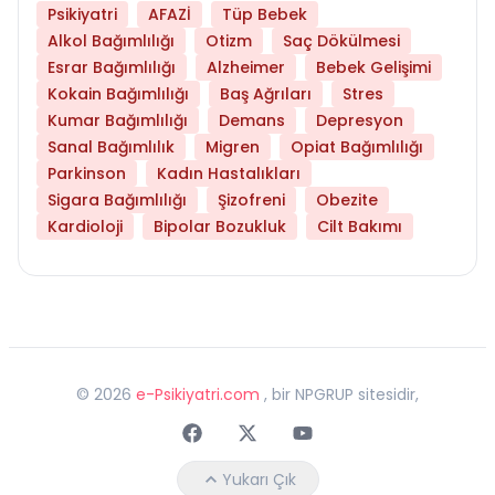
Psikiyatri
AFAZİ
Tüp Bebek
Alkol Bağımlılığı
Otizm
Saç Dökülmesi
Esrar Bağımlılığı
Alzheimer
Bebek Gelişimi
Kokain Bağımlılığı
Baş Ağrıları
Stres
Kumar Bağımlılığı
Demans
Depresyon
Sanal Bağımlılık
Migren
Opiat Bağımlılığı
Parkinson
Kadın Hastalıkları
Sigara Bağımlılığı
Şizofreni
Obezite
Kardioloji
Bipolar Bozukluk
Cilt Bakımı
©
2026
e-Psikiyatri.com
, bir NPGRUP sitesidir,
Faceebok
Twitter
Youtube
Yukarı Çık