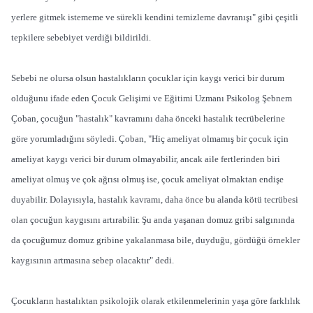
yerlere gitmek istememe ve sürekli kendini temizleme davranışı" gibi çeşitli
tepkilere sebebiyet verdiği bildirildi.
Sebebi ne olursa olsun hastalıkların çocuklar için kaygı verici bir durum
olduğunu ifade eden Çocuk Gelişimi ve Eğitimi Uzmanı Psikolog Şebnem
Çoban, çocuğun "hastalık" kavramını daha önceki hastalık tecrübelerine
göre yorumladığını söyledi. Çoban, "Hiç ameliyat olmamış bir çocuk için
ameliyat kaygı verici bir durum olmayabilir, ancak aile fertlerinden biri
ameliyat olmuş ve çok ağrısı olmuş ise, çocuk ameliyat olmaktan endişe
duyabilir. Dolayısıyla, hastalık kavramı, daha önce bu alanda kötü tecrübesi
olan çocuğun kaygısını artırabilir. Şu anda yaşanan domuz gribi salgınında
da çocuğumuz domuz gribine yakalanmasa bile, duyduğu, gördüğü örnekler
kaygısının artmasına sebep olacaktır" dedi.
Çocukların hastalıktan psikolojik olarak etkilenmelerinin yaşa göre farklılık