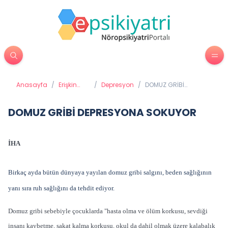
Anasayfa
/
Erişkin
/
Depresyon
/
DOMUZ GRİBİ
Psikiyatrisi
DEPRESYONA
SOKUYOR
DOMUZ GRİBİ DEPRESYONA SOKUYOR
İHA
Birkaç ayda bütün dünyaya yayılan domuz gribi salgını, beden sağlığının
yanı sıra ruh sağlığını da tehdit ediyor.
Domuz gribi sebebiyle çocuklarda "hasta olma ve ölüm korkusu, sevdiği
insanı kaybetme, sakat kalma korkusu, okul da dahil olmak üzere kalabalık