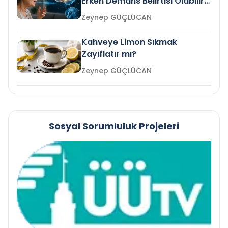
Erken Demans Belirtisi Olabilir
mi?
Zeynep GÜÇLÜCAN
Kahveye Limon Sıkmak
Zayıflatır mı?
Zeynep GÜÇLÜCAN
Sosyal Sorumluluk Projeleri