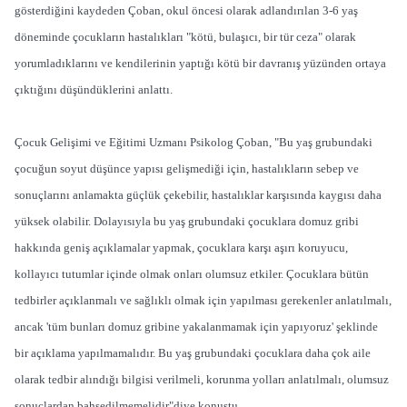
gösterdiğini kaydeden Çoban, okul öncesi olarak adlandırılan 3-6 yaş
döneminde çocukların hastalıkları "kötü, bulaşıcı, bir tür ceza" olarak
yorumladıklarını ve kendilerinin yaptığı kötü bir davranış yüzünden ortaya
çıktığını düşündüklerini anlattı.
Çocuk Gelişimi ve Eğitimi Uzmanı Psikolog Çoban, "Bu yaş grubundaki
çocuğun soyut düşünce yapısı gelişmediği için, hastalıkların sebep ve
sonuçlarını anlamakta güçlük çekebilir, hastalıklar karşısında kaygısı daha
yüksek olabilir. Dolayısıyla bu yaş grubundaki çocuklara domuz gribi
hakkında geniş açıklamalar yapmak, çocuklara karşı aşırı koruyucu,
kollayıcı tutumlar içinde olmak onları olumsuz etkiler. Çocuklara bütün
tedbirler açıklanmalı ve sağlıklı olmak için yapılması gerekenler anlatılmalı,
ancak 'tüm bunları domuz gribine yakalanmamak için yapıyoruz' şeklinde
bir açıklama yapılmamalıdır. Bu yaş grubundaki çocuklara daha çok aile
olarak tedbir alındığı bilgisi verilmeli, korunma yolları anlatılmalı, olumsuz
sonuçlardan bahsedilmemelidir"diye konuştu.