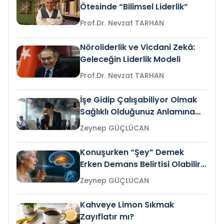
Ötesinde “Bilimsel Liderlik”
Prof.Dr. Nevzat TARHAN
Nöroliderlik ve Vicdani Zekâ:
Geleceğin Liderlik Modeli
Prof.Dr. Nevzat TARHAN
İşe Gidip Çalışabiliyor Olmak
Sağlıklı Olduğunuz Anlamına
Gelir mi?
Zeynep GÜÇLÜCAN
Konuşurken “Şey” Demek
Erken Demans Belirtisi Olabilir
mi?
Zeynep GÜÇLÜCAN
Kahveye Limon Sıkmak
Zayıflatır mı?