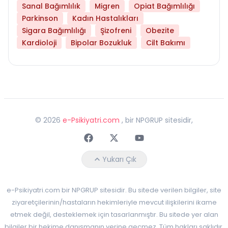
Sanal Bağımlılık
Migren
Opiat Bağımlılığı
Parkinson
Kadın Hastalıkları
Sigara Bağımlılığı
Şizofreni
Obezite
Kardioloji
Bipolar Bozukluk
Cilt Bakımı
©
2026
e-Psikiyatri.com
, bir NPGRUP sitesidir,
Faceebok
Twitter
Youtube
Yukarı Çık
e-Psikiyatri.com bir NPGRUP sitesidir. Bu sitede verilen bilgiler, site
ziyaretçilerinin/hastaların hekimleriyle mevcut ilişkilerini ikame
etmek değil, desteklemek için tasarlanmıştır. Bu sitede yer alan
bilgiler bir hekime danışmanın yerine geçmez. Tüm hakları saklıdır.