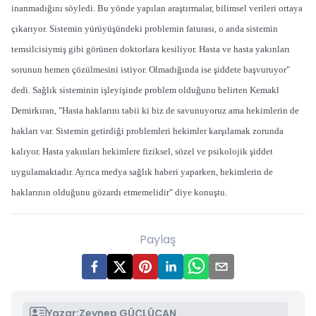
inanmadığını söyledi. Bu yönde yapılan araştırmalar, bilimsel verileri ortaya
çıkarıyor. Sistemin yürüyüşündeki problemin faturası, o anda sistemin
temsilcisiymiş gibi görünen doktorlara kesiliyor. Hasta ve hasta yakınları
sorunun hemen çözülmesini istiyor. Olmadığında ise şiddete başvuruyor"
dedi. Sağlık sisteminin işleyişinde problem olduğunu belirten Kemakl
Demirkıran, "Hasta haklarını tabii ki biz de savunuyoruz ama hekimlerin de
hakları var. Sistemin getirdiği problemleri hekimler karşılamak zorunda
kalıyor. Hasta yakınları hekimlere fiziksel, sözel ve psikolojik şiddet
uygulamaktadır. Ayrıca medya sağlık haberi yaparken, hekimlerin de
haklarının olduğunu gözardı etmemelidir" diye konuştu.
Paylaş
Yazar:
Zeynep GÜÇLÜCAN