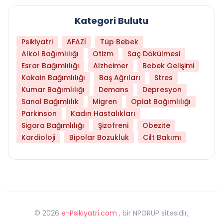
Kategori Bulutu
Psikiyatri
AFAZİ
Tüp Bebek
Alkol Bağımlılığı
Otizm
Saç Dökülmesi
Esrar Bağımlılığı
Alzheimer
Bebek Gelişimi
Kokain Bağımlılığı
Baş Ağrıları
Stres
Kumar Bağımlılığı
Demans
Depresyon
Sanal Bağımlılık
Migren
Opiat Bağımlılığı
Parkinson
Kadın Hastalıkları
Sigara Bağımlılığı
Şizofreni
Obezite
Kardioloji
Bipolar Bozukluk
Cilt Bakımı
©
2026
e-Psikiyatri.com
, bir NPGRUP sitesidir,