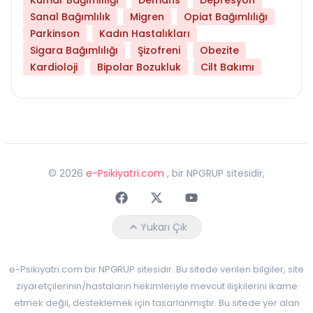
Sanal Bağımlılık
Migren
Opiat Bağımlılığı
Parkinson
Kadın Hastalıkları
Sigara Bağımlılığı
Şizofreni
Obezite
Kardioloji
Bipolar Bozukluk
Cilt Bakımı
©
2026
e-Psikiyatri.com
, bir NPGRUP sitesidir,
Faceebok
Twitter
Youtube
Yukarı Çık
e-Psikiyatri.com bir NPGRUP sitesidir. Bu sitede verilen bilgiler, site
ziyaretçilerinin/hastaların hekimleriyle mevcut ilişkilerini ikame
etmek değil, desteklemek için tasarlanmıştır. Bu sitede yer alan