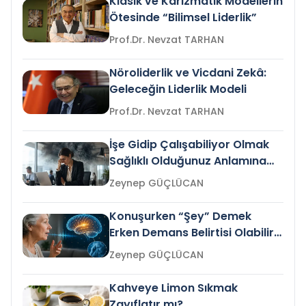
Klasik ve Karizmatik Modellerin
Ötesinde “Bilimsel Liderlik”
Prof.Dr. Nevzat TARHAN
Nöroliderlik ve Vicdani Zekâ:
Geleceğin Liderlik Modeli
Prof.Dr. Nevzat TARHAN
İşe Gidip Çalışabiliyor Olmak
Sağlıklı Olduğunuz Anlamına
Gelir mi?
Zeynep GÜÇLÜCAN
Konuşurken “Şey” Demek
Erken Demans Belirtisi Olabilir
mi?
Zeynep GÜÇLÜCAN
Kahveye Limon Sıkmak
Zayıflatır mı?