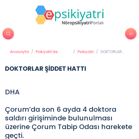
Anasayfa
/
Psikiyatri'de
/
Psikiyatri
/
DOKTORLAR
Tedavi Yöntemleri
ŞİDDET HATTI
DOKTORLAR ŞİDDET HATTI
DHA
Çorum’da son 6 ayda 4 doktora
saldırı girişiminde bulunulması
üzerine Çorum Tabip Odası harekete
geçti.