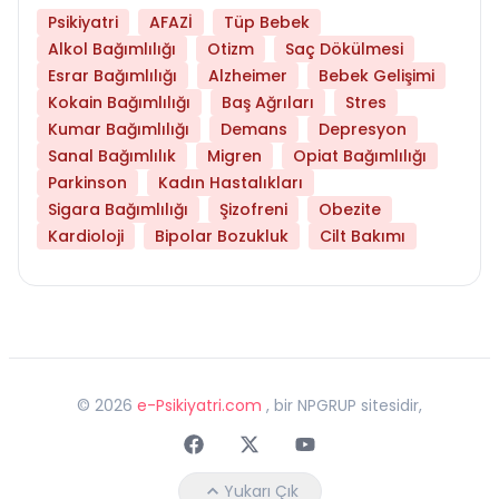
Psikiyatri
AFAZİ
Tüp Bebek
Alkol Bağımlılığı
Otizm
Saç Dökülmesi
Esrar Bağımlılığı
Alzheimer
Bebek Gelişimi
Kokain Bağımlılığı
Baş Ağrıları
Stres
Kumar Bağımlılığı
Demans
Depresyon
Sanal Bağımlılık
Migren
Opiat Bağımlılığı
Parkinson
Kadın Hastalıkları
Sigara Bağımlılığı
Şizofreni
Obezite
Kardioloji
Bipolar Bozukluk
Cilt Bakımı
©
2026
e-Psikiyatri.com
, bir NPGRUP sitesidir,
Faceebok
Twitter
Youtube
Yukarı Çık