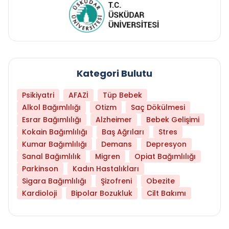
Kategori Bulutu
Psikiyatri
AFAZİ
Tüp Bebek
Alkol Bağımlılığı
Otizm
Saç Dökülmesi
Esrar Bağımlılığı
Alzheimer
Bebek Gelişimi
Kokain Bağımlılığı
Baş Ağrıları
Stres
Kumar Bağımlılığı
Demans
Depresyon
Sanal Bağımlılık
Migren
Opiat Bağımlılığı
Parkinson
Kadın Hastalıkları
Sigara Bağımlılığı
Şizofreni
Obezite
Kardioloji
Bipolar Bozukluk
Cilt Bakımı