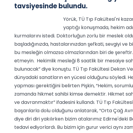
tavsiyesinde bulundu.
Yörük, TÜ Tıp Fakültesi'ni ka
yaptığı konuşmada, hekim ada
kurmalarını istedi. Doktorluğun zorlu bir meslek o
başladığınızda, hastalarınızdan şefkati, sevgiyi v
bu mesleğin olmazsa olmazlarından biri de şereftir. 
etmeyin. Hekimlik mesleği 8 saatlik bir mesaiye sahi
bulunacak” diye konuştu. TÜ Tıp Fakültesi Dekan Vek
dünyadaki sanatların en yücesi olduğunu söyledi. Hek
yapması gerektiğini belirten Pişkin, “Hekim, soruml
zamanda hikmet sahibi kimse demektir. Hikmet sahi
ve davranmaktır” ifadesini kullandı. TÜ Tıp Fakültesi'
başarılarla dolu olduğunu anlatarak, “Orta Çağ Avru
diye diri diri yakılırken bizim atalarımız Edirne'deki 
tedavi ediyorlardı. Bu bizim için gurur verici aynı 