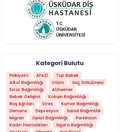
Kategori Bulutu
Psikiyatri
AFAZİ
Tüp Bebek
Alkol Bağımlılığı
Otizm
Saç Dökülmesi
Esrar Bağımlılığı
Alzheimer
Bebek Gelişimi
Kokain Bağımlılığı
Baş Ağrıları
Stres
Kumar Bağımlılığı
Daha Az Protein Tüketmek Yaşlanmayı Yava
Demans
Depresyon
Sanal Bağımlılık
Migren
Opiat Bağımlılığı
Parkinson
Kadın Hastalıkları
Sigara Bağımlılığı