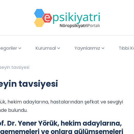
egoriler
Kurumsal
Yayınlarımız
Tıbbi 
eyin tavsiyesi
yin tavsiyesi
rük, hekim adaylarına, hastalarından şefkat ve sevgiyi
nde bulundu.
f. Dr. Yener Yörük, hekim adaylarına,
irgememeleri ve onlara gülümsemeleri