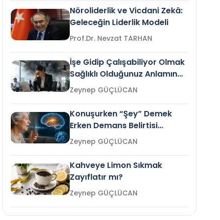
Nöroliderlik ve Vicdani Zekâ:
Geleceğin Liderlik Modeli
Prof.Dr. Nevzat TARHAN
İşe Gidip Çalışabiliyor Olmak
Sağlıklı Olduğunuz Anlamına
Gelir mi?
Zeynep GÜÇLÜCAN
Konuşurken “Şey” Demek
Erken Demans Belirtisi
Olabilir mi?
Zeynep GÜÇLÜCAN
Kahveye Limon Sıkmak
Zayıflatır mı?
Zeynep GÜÇLÜCAN