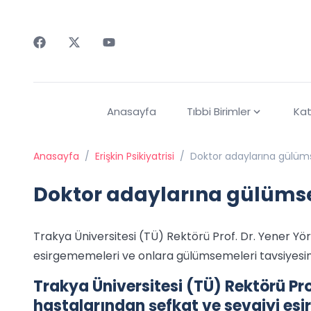
Faceebok
Twitter
Youtube
Anasayfa
Tıbbi Birimler
Kat
Anasayfa
/
Erişkin Psikiyatrisi
/
Doktor adaylarına gülüms
Doktor adaylarına gülümse
Trakya Üniversitesi (TÜ) Rektörü Prof. Dr. Yener Yö
esirgememeleri ve onlara gülümsemeleri tavsiyesi
Trakya Üniversitesi (TÜ) Rektörü Pro
hastalarından şefkat ve sevgiyi es