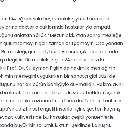
zanan 194 öğrencinin beyaz önlük giyme töreninde
ylarına doktor olduklarında hastalarıyla empati
lduğunu anlatan Yörük, “Mezun olduktan sonra mesleğe
e bir gülümsemeyi hiçbir zaman esirgemeyin. Öte yandan
Bu mesleği, gündelik, basit ve ucuz çıkarlar için feda
p değildir. Bu meslek, 7 gün 24 saat sırtınızda
ili Prof. Dr. Süleyman Pişkin de hekimlik mesleğinin
imin mesleğini uygularken bir sanatçı gibi titizlikle
uluğunu her an bütün benliğiyle duymalıdır. Hekim, aynı
bi olmak her zaman akılcı, özlü ve isabetli konuşmak
ni birincilik ile kazanan Enes Esen de, Türk tıp tarihinin
pa'sında zihinsel engelli insanlar içine şeytan kaçmış
Beyazıt Külliyesi'nde bu hastaları çeşitli yöntemlerle
zamanda büyük bir sorumluluktur” şeklinde konuştu.