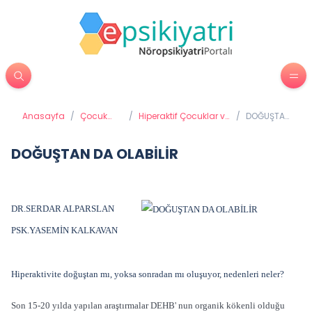
Anasayfa
/
Çocuk
/
Hiperaktif Çocuklar ve
/
DOĞUŞTAN
Psikiyatrisi
Dikkat Eksikliği
DA
Bozukluğu
OLABİLİR
DOĞUŞTAN DA OLABİLİR
DR.SERDAR ALPARSLAN
PSK.YASEMİN KALKAVAN
Hiperaktivite doğuştan mı, yoksa sonradan mı oluşuyor, nedenleri neler?
Son 15-20 yılda yapılan araştırmalar DEHB' nun organik kökenli olduğu