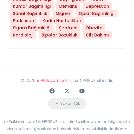
Kumar Bağımlılığı
Demans
Depresyon
Sanal Bağımlılık
Migren
Opiat Bağımlılığı
Parkinson
Kadın Hastalıkları
Sigara Bağımlılığı
Şizofreni
Obezite
Kardioloji
Bipolar Bozukluk
Cilt Bakımı
©
2026
e-Psikiyatri.com
, bir NPGRUP sitesidir,
Faceebok
Twitter
Youtube
Yukarı Çık
e-Psikiyatri.com bir NPGRUP sitesidir. Bu sitede verilen bilgiler, site
ziyaretçilerinin/hastaların hekimleriyle mevcut ilişkilerini ikame