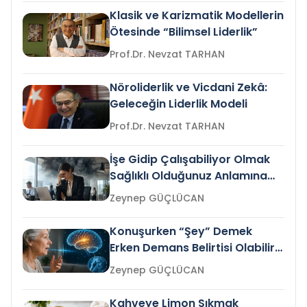
Klasik ve Karizmatik Modellerin
Ötesinde “Bilimsel Liderlik”
Prof.Dr. Nevzat TARHAN
Nöroliderlik ve Vicdani Zekâ:
Geleceğin Liderlik Modeli
Prof.Dr. Nevzat TARHAN
İşe Gidip Çalışabiliyor Olmak
Sağlıklı Olduğunuz Anlamına
Gelir mi?
Zeynep GÜÇLÜCAN
Konuşurken “Şey” Demek
Erken Demans Belirtisi Olabilir
mi?
Zeynep GÜÇLÜCAN
Kahveye Limon Sıkmak