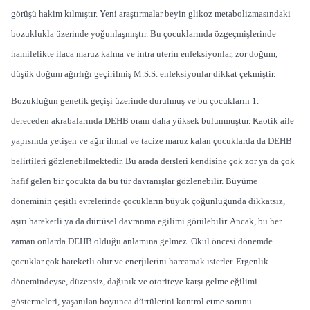
görüşü hakim kılmıştır. Yeni araştırmalar beyin glikoz metabolizmasındaki
bozuklukla üzerinde yoğunlaşmıştır. Bu çocuklarında özgeçmişlerinde
hamilelikte ilaca maruz kalma ve intra uterin enfeksiyonlar, zor doğum,
düşük doğum ağırlığı geçirilmiş M.S.S. enfeksiyonlar dikkat çekmiştir.
Bozukluğun genetik geçişi üzerinde durulmuş ve bu çocukların 1.
dereceden akrabalarında DEHB oranı daha yüksek bulunmuştur. Kaotik aile
yapısında yetişen ve ağır ihmal ve tacize maruz kalan çocuklarda da DEHB
belirtileri gözlenebilmektedir. Bu arada dersleri kendisine çok zor ya da çok
hafif gelen bir çocukta da bu tür davranışlar gözlenebilir. Büyüme
döneminin çeşitli evrelerinde çocukların büyük çoğunluğunda dikkatsiz,
aşırı hareketli ya da dürtüsel davranma eğilimi görülebilir. Ancak, bu her
zaman onlarda DEHB olduğu anlamına gelmez. Okul öncesi dönemde
çocuklar çok hareketli olur ve enerjilerini harcamak isterler. Ergenlik
dönemindeyse, düzensiz, dağınık ve otoriteye karşı gelme eğilimi
göstermeleri, yaşanılan boyunca dürtülerini kontrol etme sorunu