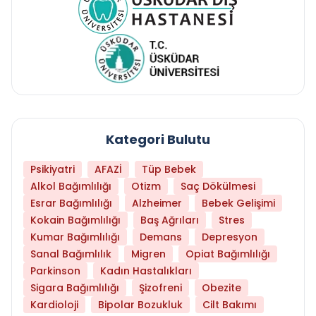
Kategori Bulutu
Psikiyatri
AFAZİ
Tüp Bebek
Alkol Bağımlılığı
Otizm
Saç Dökülmesi
Esrar Bağımlılığı
Alzheimer
Bebek Gelişimi
Kokain Bağımlılığı
Baş Ağrıları
Stres
Kumar Bağımlılığı
Demans
Depresyon
Sanal Bağımlılık
Migren
Opiat Bağımlılığı
Parkinson
Kadın Hastalıkları
Sigara Bağımlılığı
Şizofreni
Obezite
Kardioloji
Bipolar Bozukluk
Cilt Bakımı