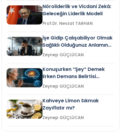
Nöroliderlik ve Vicdani Zekâ:
Geleceğin Liderlik Modeli
Prof.Dr. Nevzat TARHAN
İşe Gidip Çalışabiliyor Olmak
Sağlıklı Olduğunuz Anlamına
Gelir mi?
Zeynep GÜÇLÜCAN
Konuşurken “Şey” Demek
Erken Demans Belirtisi
Olabilir mi?
Zeynep GÜÇLÜCAN
Kahveye Limon Sıkmak
Zayıflatır mı?
Zeynep GÜÇLÜCAN