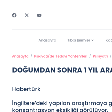
Faceebok
Twitter
Youtube
Anasayfa
Tıbbi Birimler
Kat
Anasayfa
/
Psikiyatri'de Tedavi Yöntemleri
/
Psikiyatri
/
DOĞUMDAN SONRA 1 YIL AR
Habertürk
İngiltere’deki yapılan araştırmaya 
konsantrasyon eksikliği görülüyor.