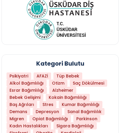
Kategori Bulutu
Psikiyatri
AFAZİ
Tüp Bebek
Alkol Bağımlılığı
Otizm
Saç Dökülmesi
Esrar Bağımlılığı
Alzheimer
Bebek Gelişimi
Kokain Bağımlılığı
Baş Ağrıları
Stres
Kumar Bağımlılığı
Daha Az Protein Tüketmek Yaşlanmayı Yava
Demans
Depresyon
Sanal Bağımlılık
Migren
Opiat Bağımlılığı
Parkinson
Kadın Hastalıkları
Sigara Bağımlılığı