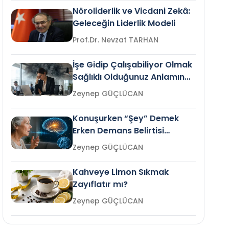
Nöroliderlik ve Vicdani Zekâ:
Geleceğin Liderlik Modeli
Prof.Dr. Nevzat TARHAN
İşe Gidip Çalışabiliyor Olmak
Sağlıklı Olduğunuz Anlamına
Gelir mi?
Zeynep GÜÇLÜCAN
Konuşurken “Şey” Demek
Erken Demans Belirtisi
Olabilir mi?
Zeynep GÜÇLÜCAN
Kahveye Limon Sıkmak
Zayıflatır mı?
Zeynep GÜÇLÜCAN