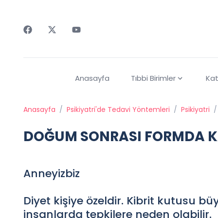
Faceebok
Twitter
Youtube
Anasayfa
Tıbbi Birimler
Kat
Anasayfa
/
Psikiyatri'de Tedavi Yöntemleri
/
Psikiyatri
/
DOĞUM SONRASI FORMDA K
Anneyizbiz
Diyet kişiye özeldir. Kibrit kutusu b
insanlarda tepkilere neden olabilir.