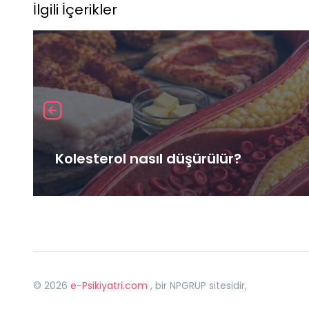
İlgili İçerikler
Kolesterol nasıl düşürülür?
©
2026
e-Psikiyatri.com
, bir NPGRUP sitesidir,