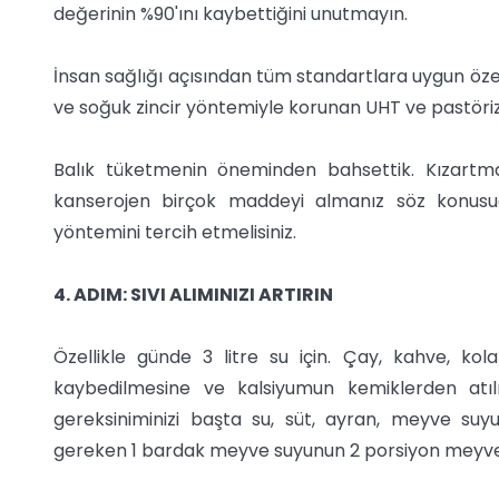
değerinin %90'ını kaybettiğini unutmayın.
İnsan sağlığı açısından tüm standartlara uygun özell
ve soğuk zincir yöntemiyle korunan UHT ve pastörize
Balık tüketmenin öneminden bahsettik. Kızartma
kanserojen birçok maddeyi almanız söz konusud
yöntemini tercih etmelisiniz.
4. ADIM: SIVI ALIMINIZI ARTIRIN
Özellikle günde 3 litre su için. Çay, kahve, kol
kaybedilmesine ve kalsiyumun kemiklerden atıl
gereksiniminizi başta su, süt, ayran, meyve suy
gereken 1 bardak meyve suyunun 2 porsiyon meyveni