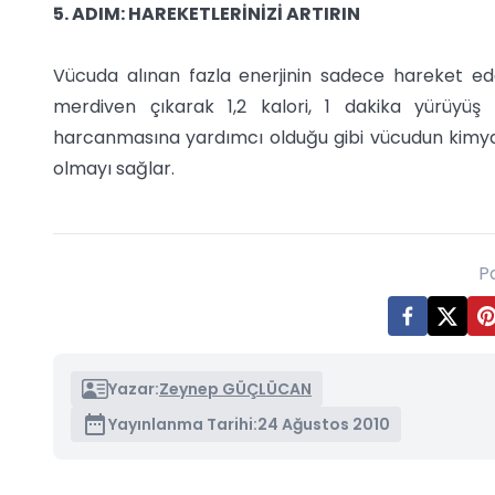
5. ADIM: HAREKETLERİNİZİ ARTIRIN
Vücuda alınan fazla enerjinin sadece hareket ed
merdiven çıkarak 1,2 kalori, 1 dakika yürüyüş il
harcanmasına yardımcı olduğu gibi vücudun kimyas
olmayı sağlar.
P
Yazar:
Zeynep GÜÇLÜCAN
Yayınlanma Tarihi:
24 Ağustos 2010