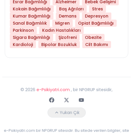
Esrar Bağımlılığı
Alzheimer
Bebek Gelişimi
Kokain Bağımlılığı
Baş Ağrıları
Stres
Kumar Bağımlılığı
Demans
Depresyon
Sanal Bağımlılık
Migren
Opiat Bağımlılığı
Parkinson
Kadın Hastalıkları
Sigara Bağımlılığı
Şizofreni
Obezite
Kardioloji
Bipolar Bozukluk
Cilt Bakımı
©
2026
e-Psikiyatri.com
, bir NPGRUP sitesidir,
Faceebok
Twitter
Youtube
Yukarı Çık
e-Psikiyatri.com bir NPGRUP sitesidir. Bu sitede verilen bilgiler, site