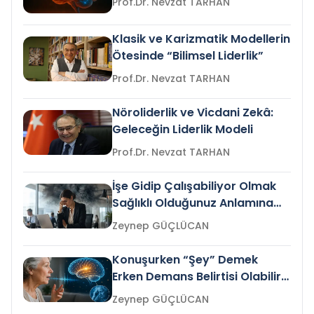
Prof.Dr. Nevzat TARHAN
Klasik ve Karizmatik Modellerin
Ötesinde “Bilimsel Liderlik”
Prof.Dr. Nevzat TARHAN
Nöroliderlik ve Vicdani Zekâ:
Geleceğin Liderlik Modeli
Prof.Dr. Nevzat TARHAN
İşe Gidip Çalışabiliyor Olmak
Sağlıklı Olduğunuz Anlamına
Gelir mi?
Zeynep GÜÇLÜCAN
Konuşurken “Şey” Demek
Erken Demans Belirtisi Olabilir
mi?
Zeynep GÜÇLÜCAN