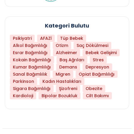
Kategori Bulutu
Psikiyatri
AFAZİ
Tüp Bebek
Alkol Bağımlılığı
Otizm
Saç Dökülmesi
Esrar Bağımlılığı
Alzheimer
Bebek Gelişimi
Kokain Bağımlılığı
Baş Ağrıları
Stres
Kumar Bağımlılığı
Demans
Depresyon
Sanal Bağımlılık
Migren
Opiat Bağımlılığı
Parkinson
Kadın Hastalıkları
Sigara Bağımlılığı
Şizofreni
Obezite
Kardioloji
Bipolar Bozukluk
Cilt Bakımı