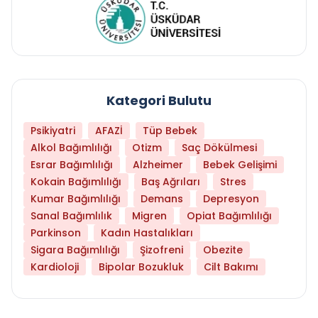
Kategori Bulutu
Psikiyatri
AFAZİ
Tüp Bebek
Alkol Bağımlılığı
Otizm
Saç Dökülmesi
Esrar Bağımlılığı
Alzheimer
Bebek Gelişimi
Kokain Bağımlılığı
Baş Ağrıları
Stres
Kumar Bağımlılığı
Demans
Depresyon
Sanal Bağımlılık
Migren
Opiat Bağımlılığı
Parkinson
Kadın Hastalıkları
Sigara Bağımlılığı
Şizofreni
Obezite
Kardioloji
Bipolar Bozukluk
Cilt Bakımı