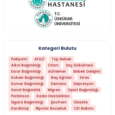
Kategori Bulutu
Psikiyatri
AFAZİ
Tüp Bebek
Alkol Bağımlılığı
Otizm
Saç Dökülmesi
Esrar Bağımlılığı
Alzheimer
Bebek Gelişimi
Kokain Bağımlılığı
Baş Ağrıları
Stres
Kumar Bağımlılığı
Demans
Depresyon
Sanal Bağımlılık
Migren
Opiat Bağımlılığı
Parkinson
Kadın Hastalıkları
Sigara Bağımlılığı
Şizofreni
Obezite
Kardioloji
Bipolar Bozukluk
Cilt Bakımı