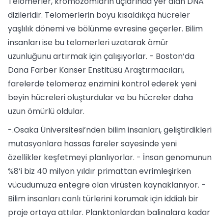
Telomerler, kromozomların uçlarında yer alan DNA
dizileridir. Telomerlerin boyu kısaldıkça hücreler
yaşlılık dönemi ve bölünme evresine geçerler. Bilim
insanları ise bu telomerleri uzatarak ömür
uzunluğunu artırmak için çalışıyorlar. - Boston’da
Dana Farber Kanser Enstitüsü Araştırmacıları,
farelerde telomeraz enzimini kontrol ederek yeni
beyin hücreleri oluşturdular ve bu hücreler daha
uzun ömürlü oldular.
-.Osaka Üniversitesi’nden bilim insanları, geliştirdikleri
mutasyonlara hassas fareler sayesinde yeni
özellikler keşfetmeyi planlıyorlar. - İnsan genomunun
%8’i biz 40 milyon yıldır primattan evrimleşirken
vücudumuza entegre olan virüsten kaynaklanıyor. -
Bilim insanları canlı türlerini korumak için iddialı bir
proje ortaya attılar. Planktonlardan balinalara kadar