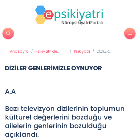
Anasayfa
/
Psikiyatri'de
/
Psikiyatri
/
DİZİLER
Tedavi
GENLERİMİZLE
Yöntemleri
OYNUYOR
DİZİLER GENLERİMİZLE OYNUYOR
A.A
Bazı televizyon dizilerinin toplumun
kültürel değerlerini bozduğu ve
ailelerin genlerinin bozulduğu
açıklandı.