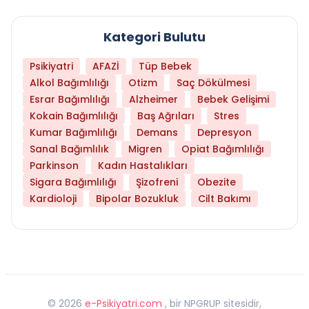
Kategori Bulutu
Psikiyatri
AFAZİ
Tüp Bebek
Alkol Bağımlılığı
Otizm
Saç Dökülmesi
Esrar Bağımlılığı
Alzheimer
Bebek Gelişimi
Kokain Bağımlılığı
Baş Ağrıları
Stres
Kumar Bağımlılığı
Demans
Depresyon
Sanal Bağımlılık
Migren
Opiat Bağımlılığı
Parkinson
Kadın Hastalıkları
Sigara Bağımlılığı
Şizofreni
Obezite
Kardioloji
Bipolar Bozukluk
Cilt Bakımı
©
2026
e-Psikiyatri.com
, bir NPGRUP sitesidir,