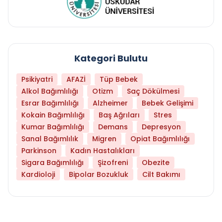
Kategori Bulutu
Psikiyatri
AFAZİ
Tüp Bebek
Alkol Bağımlılığı
Otizm
Saç Dökülmesi
Esrar Bağımlılığı
Alzheimer
Bebek Gelişimi
Kokain Bağımlılığı
Baş Ağrıları
Stres
Kumar Bağımlılığı
Demans
Depresyon
Sanal Bağımlılık
Migren
Opiat Bağımlılığı
Parkinson
Kadın Hastalıkları
Sigara Bağımlılığı
Şizofreni
Obezite
Kardioloji
Bipolar Bozukluk
Cilt Bakımı