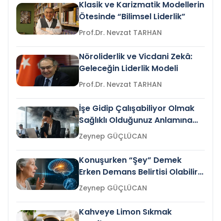
Klasik ve Karizmatik Modellerin
Ötesinde “Bilimsel Liderlik”
Prof.Dr. Nevzat TARHAN
Nöroliderlik ve Vicdani Zekâ:
Geleceğin Liderlik Modeli
Prof.Dr. Nevzat TARHAN
İşe Gidip Çalışabiliyor Olmak
Sağlıklı Olduğunuz Anlamına
Gelir mi?
Zeynep GÜÇLÜCAN
Konuşurken “Şey” Demek
Erken Demans Belirtisi Olabilir
mi?
Zeynep GÜÇLÜCAN
Kahveye Limon Sıkmak