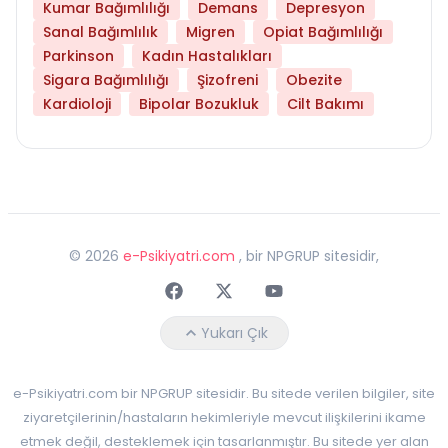
Kumar Bağımlılığı
Demans
Depresyon
Sanal Bağımlılık
Migren
Opiat Bağımlılığı
Parkinson
Kadın Hastalıkları
Sigara Bağımlılığı
Şizofreni
Obezite
Kardioloji
Bipolar Bozukluk
Cilt Bakımı
©
2026
e-Psikiyatri.com
, bir NPGRUP sitesidir,
Faceebok
Twitter
Youtube
Yukarı Çık
e-Psikiyatri.com bir NPGRUP sitesidir. Bu sitede verilen bilgiler, site
ziyaretçilerinin/hastaların hekimleriyle mevcut ilişkilerini ikame
etmek değil, desteklemek için tasarlanmıştır. Bu sitede yer alan