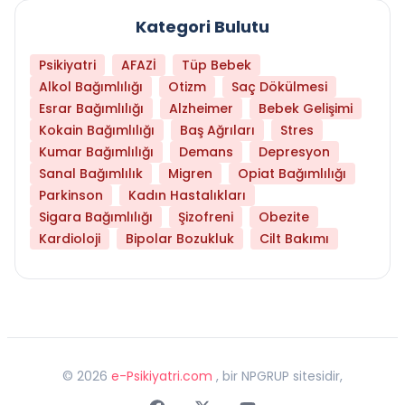
Kategori Bulutu
Psikiyatri
AFAZİ
Tüp Bebek
Alkol Bağımlılığı
Otizm
Saç Dökülmesi
Esrar Bağımlılığı
Alzheimer
Bebek Gelişimi
Kokain Bağımlılığı
Baş Ağrıları
Stres
Kumar Bağımlılığı
Demans
Depresyon
Sanal Bağımlılık
Migren
Opiat Bağımlılığı
Parkinson
Kadın Hastalıkları
Sigara Bağımlılığı
Şizofreni
Obezite
Kardioloji
Bipolar Bozukluk
Cilt Bakımı
©
2026
e-Psikiyatri.com
, bir NPGRUP sitesidir,