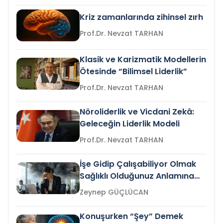
Kriz zamanlarında zihinsel zırh
Prof.Dr. Nevzat TARHAN
Klasik ve Karizmatik Modellerin
Ötesinde “Bilimsel Liderlik”
Prof.Dr. Nevzat TARHAN
Nöroliderlik ve Vicdani Zekâ:
Geleceğin Liderlik Modeli
Prof.Dr. Nevzat TARHAN
İşe Gidip Çalışabiliyor Olmak
Sağlıklı Olduğunuz Anlamına
Gelir mi?
Zeynep GÜÇLÜCAN
Konuşurken “Şey” Demek