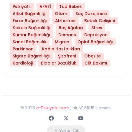
Psikiyatri
AFAZİ
Tüp Bebek
Alkol Bağımlılığı
Otizm
Saç Dökülmesi
Esrar Bağımlılığı
Alzheimer
Bebek Gelişimi
Kokain Bağımlılığı
Baş Ağrıları
Stres
Kumar Bağımlılığı
Demans
Depresyon
Sanal Bağımlılık
Migren
Opiat Bağımlılığı
Parkinson
Kadın Hastalıkları
Sigara Bağımlılığı
Şizofreni
Obezite
Kardioloji
Bipolar Bozukluk
Cilt Bakımı
©
2026
e-Psikiyatri.com
, bir NPGRUP sitesidir,
Faceebok
Twitter
Youtube
Yukarı Çık