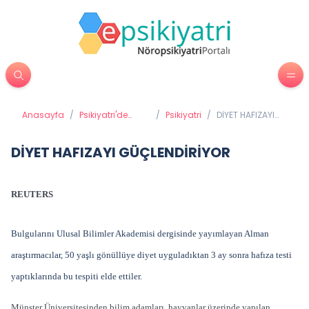
Anasayfa
/
Psikiyatri'de
/
Psikiyatri
/
DİYET HAFIZAYI
Tedavi
GÜÇLENDİRİYOR
Yöntemleri
DİYET HAFIZAYI GÜÇLENDİRİYOR
REUTERS
Bulgularını Ulusal Bilimler Akademisi dergisinde yayımlayan Alman
araştırmacılar, 50 yaşlı gönüllüye diyet uyguladıktan 3 ay sonra hafıza testi
yaptıklarında bu tespiti elde ettiler.
Münster Üniversitesinden bilim adamları, hayvanlar üzerinde yapılan