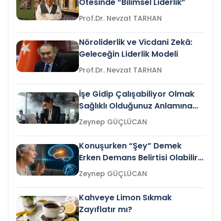
Ötesinde “Bilimsel Liderlik”
Prof.Dr. Nevzat TARHAN
Nöroliderlik ve Vicdani Zekâ:
Geleceğin Liderlik Modeli
Prof.Dr. Nevzat TARHAN
İşe Gidip Çalışabiliyor Olmak
Sağlıklı Olduğunuz Anlamına
Gelir mi?
Zeynep GÜÇLÜCAN
Konuşurken “Şey” Demek
Erken Demans Belirtisi Olabilir
mi?
Zeynep GÜÇLÜCAN
Kahveye Limon Sıkmak
Zayıflatır mı?