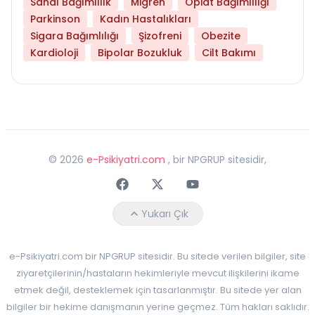
Sanal Bağımlılık
Migren
Opiat Bağımlılığı
Parkinson
Kadın Hastalıkları
Sigara Bağımlılığı
Şizofreni
Obezite
Kardioloji
Bipolar Bozukluk
Cilt Bakımı
©
2026
e-Psikiyatri.com
, bir NPGRUP sitesidir,
Faceebok
Twitter
Youtube
Yukarı Çık
e-Psikiyatri.com bir NPGRUP sitesidir. Bu sitede verilen bilgiler, site
ziyaretçilerinin/hastaların hekimleriyle mevcut ilişkilerini ikame
etmek değil, desteklemek için tasarlanmıştır. Bu sitede yer alan
bilgiler bir hekime danışmanın yerine geçmez. Tüm hakları saklıdır.