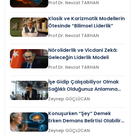
Prof.Dr. Nevzat TARHAN
Klasik ve Karizmatik Modellerin
Ötesinde “Bilimsel Liderlik”
Prof.Dr. Nevzat TARHAN
Nöroliderlik ve Vicdani Zekâ:
Geleceğin Liderlik Modeli
Prof.Dr. Nevzat TARHAN
İşe Gidip Çalışabiliyor Olmak
Sağlıklı Olduğunuz Anlamına
Gelir mi?
Zeynep GÜÇLÜCAN
Konuşurken “Şey” Demek
Erken Demans Belirtisi Olabilir
mi?
Zeynep GÜÇLÜCAN