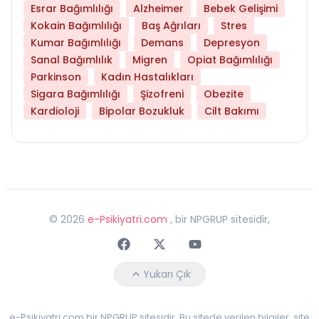
Esrar Bağımlılığı
Alzheimer
Bebek Gelişimi
Kokain Bağımlılığı
Baş Ağrıları
Stres
Kumar Bağımlılığı
Demans
Depresyon
Sanal Bağımlılık
Migren
Opiat Bağımlılığı
Parkinson
Kadın Hastalıkları
Sigara Bağımlılığı
Şizofreni
Obezite
Kardioloji
Bipolar Bozukluk
Cilt Bakımı
©
2026
e-Psikiyatri.com
, bir NPGRUP sitesidir,
Faceebok
Twitter
Youtube
Yukarı Çık
e-Psikiyatri.com bir NPGRUP sitesidir. Bu sitede verilen bilgiler, site