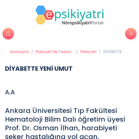
Anasayfa
/
Psikiyatri'de Tedavi
/
Psikiyatri
/
DİYABETTE
Yöntemleri
YENİ UMUT
DİYABETTE YENİ UMUT
A.A
Ankara Üniversitesi Tıp Fakültesi
Hematoloji Bilim Dalı öğretim üyesi
Prof. Dr. Osman İlhan, harabiyeti
şeker hastalığına yol açan,