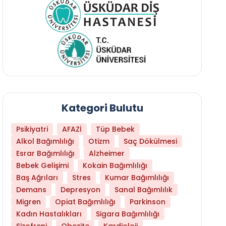
Kategori Bulutu
Psikiyatri
AFAZİ
Tüp Bebek
Alkol Bağımlılığı
Otizm
Saç Dökülmesi
Esrar Bağımlılığı
Alzheimer
Bebek Gelişimi
Kokain Bağımlılığı
Baş Ağrıları
Stres
Kumar Bağımlılığı
Daha Az Protein Tüketmek Yaşlanmayı Yava
Demans
Depresyon
Sanal Bağımlılık
Migren
Opiat Bağımlılığı
Parkinson
Kadın Hastalıkları
Sigara Bağımlılığı