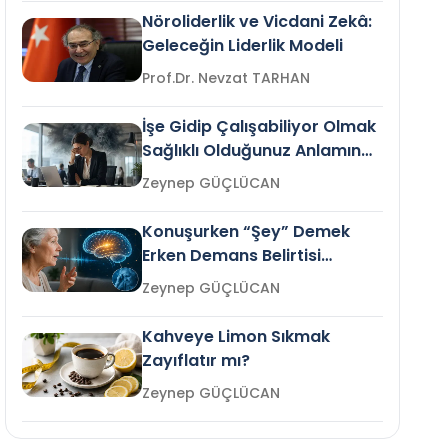
Nöroliderlik ve Vicdani Zekâ:
Geleceğin Liderlik Modeli
Prof.Dr. Nevzat TARHAN
İşe Gidip Çalışabiliyor Olmak
Sağlıklı Olduğunuz Anlamına
Gelir mi?
Zeynep GÜÇLÜCAN
Konuşurken “Şey” Demek
Erken Demans Belirtisi
Olabilir mi?
Zeynep GÜÇLÜCAN
Kahveye Limon Sıkmak
Zayıflatır mı?
Zeynep GÜÇLÜCAN