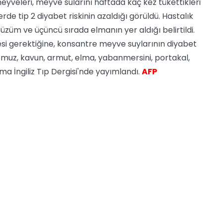
meyveleri, meyve sularını haftada kaç kez tükettikleri
de tip 2 diyabet riskinin azaldığı görüldü. Hastalık
a üzüm ve üçüncü sırada elmanın yer aldığı belirtildi.
si gerektiğine, konsantre meyve suylarının diyabet
ali, muz, kavun, armut, elma, yabanmersini, portakal,
ırma İngiliz Tıp Dergisi'nde yayımlandı.
AFP