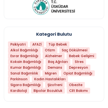
Kategori Bulutu
Psikiyatri
AFAZİ
Tüp Bebek
Alkol Bağımlılığı
Otizm
Saç Dökülmesi
Esrar Bağımlılığı
Alzheimer
Bebek Gelişimi
Kokain Bağımlılığı
Baş Ağrıları
Stres
Kumar Bağımlılığı
Demans
Depresyon
Sanal Bağımlılık
Migren
Opiat Bağımlılığı
Parkinson
Kadın Hastalıkları
Sigara Bağımlılığı
Şizofreni
Obezite
Kardioloji
Bipolar Bozukluk
Cilt Bakımı