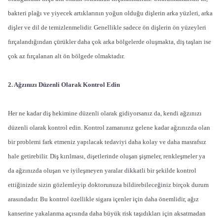
bakteri plağı ve yiyecek artıklarının yoğun olduğu dişlerin arka yüzleri, arka
dişler ve dil de temizlenmelidir. Genellikle sadece ön dişlerin ön yüzeyleri
fırçalandığından çürükler daha çok arka bölgelerde oluşmakta, diş taşları ise
çok az fırçalanan alt ön bölgede olmaktadır.
2. Ağzınızı Düzenli Olarak Kontrol Edin
Her ne kadar diş hekimine düzenli olarak gidiyorsanız da, kendi ağzınızı
düzenli olarak kontrol edin. Kontrol zamanınız gelene kadar ağzınızda olan
bir problemi fark etmeniz yapılacak tedaviyi daha kolay ve daha masrafsız
hale getirebilir. Diş kırılması, dişetlerinde oluşan şişmeler, renkleşmeler ya
da ağzınızda oluşan ve iyileşmeyen yaralar dikkatli bir şekilde kontrol
ettiğinizde sizin gözlemleyip doktorunuza bildirebileceğiniz birçok durum
arasındadır. Bu kontrol özellikle sigara içenler için daha önemlidir, ağız
kanserine yakalanma açısında daha büyük risk taşıdıkları için aksatmadan