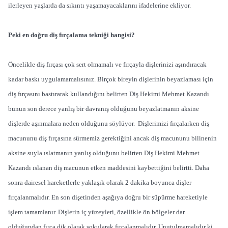
ilerleyen yaşlarda da sıkıntı yaşamayacaklarını ifadelerine ekliyor.
Peki en doğru diş fırçalama tekniği hangisi?
Öncelikle diş fırçası çok sert olmamalı ve fırçayla dişlerinizi aşındıracak
kadar baskı uygulamamalısınız. Birçok bireyin dişlerinin beyazlaması için
diş fırçasını bastırarak kullandığını belirten Diş Hekimi Mehmet Kazandı
bunun son derece yanlış bir davranış olduğunu beyazlatmanın aksine
dişlerde aşınmalara neden olduğunu söylüyor. Dişlerimizi fırçalarken diş
macununu diş fırçasına sürmemiz gerektiğini ancak diş macununu bilinenin
aksine suyla ıslatmanın yanlış olduğunu belirten Diş Hekimi Mehmet
Kazandı ıslanan diş macunun etken maddesini kaybettiğini belirtti. Daha
sonra dairesel hareketlerle yaklaşık olarak 2 dakika boyunca dişler
fırçalanmalıdır. En son dişetinden aşağıya doğru bir süpürme hareketiyle
işlem tamamlanır. Dişlerin iç yüzeyleri, özellikle ön bölgeler dar
olduğundan fırça dik olarak sokularak fırçalanmalıdır. Unutulmamalıdır ki,