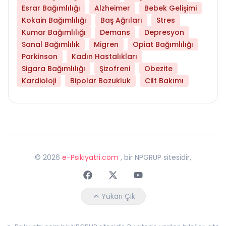
Esrar Bağımlılığı
Alzheimer
Bebek Gelişimi
Kokain Bağımlılığı
Baş Ağrıları
Stres
Kumar Bağımlılığı
Demans
Depresyon
Sanal Bağımlılık
Migren
Opiat Bağımlılığı
Parkinson
Kadın Hastalıkları
Sigara Bağımlılığı
Şizofreni
Obezite
Kardioloji
Bipolar Bozukluk
Cilt Bakımı
©
2026
e-Psikiyatri.com
, bir NPGRUP sitesidir,
Faceebok
Twitter
Youtube
Yukarı Çık